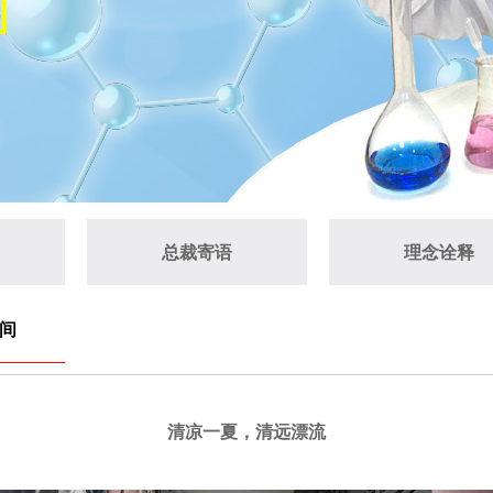
总裁寄语
理念诠释
间
清凉一夏，清远漂流