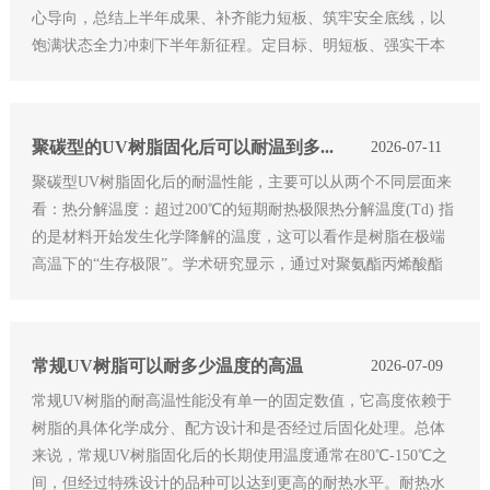
心导向，总结上半年成果、补齐能力短板、筑牢安全底线，以
饱满状态全力冲刺下半年新征程。定目标、明短板、强实干本
次年中复盘求真务实，各部门依次复盘上半年工作，直面问
题、总结经验、优化流
聚碳型的UV树脂固化后可以耐温到多少度
2026-07-11
聚碳型UV树脂固化后的耐温性能，主要可以从两个不同层面来
看：热分解温度：超过200℃的短期耐热极限热分解温度(Td) 指
的是材料开始发生化学降解的温度，这可以看作是树脂在极端
高温下的“生存极限”。学术研究显示，通过对聚氨酯丙烯酸酯
(一种常见的聚碳型UV树脂)进行UV固化，其聚合物的热裂解温
度普遍可以
常规UV树脂可以耐多少温度的高温
2026-07-09
常规UV树脂的耐高温性能没有单一的固定数值，它高度依赖于
树脂的具体化学成分、配方设计和是否经过后固化处理。总体
来说，常规UV树脂固化后的长期使用温度通常在80℃-150℃之
间，但经过特殊设计的品种可以达到更高的耐热水平。耐热水