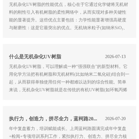
无机杂化UV树脂的性能优点，核心在于它通过化学键将无机材
料的刚性引入有机树脂的柔性网络中，从而实现对多种关键性
能的显著提升。这些优点主要包括：力学性能显著增强高硬度
与耐磨性：这是它最突出的优点。无机纳米粒子(如纳米SiO₂、
Al₂O₃)就像微小的“骨架”，能大幅提高涂层表面的硬度和抗划伤
能力。例如
什么是无机杂化UV树脂
2026-07-13
无机杂化UV树脂，可以理解成一种“强强联合”的新型材料。它
用化学方法把有机树脂和无机材料(比如纳米二氧化硅)结合到一
起，从而获得单独使用任何一种都难以达到的综合性能。简单
来说，无机杂化UV树脂就是在传统的有机UV树脂(如环氧丙烯
酸酯、聚氨酯丙烯酸酯)中，通过化学键引入无机纳米粒子(如纳
米SiO₂、Al₂O₃、
执行力，创造力，拼尽全力，蓝柯路2026上半年工作成绩复盘与检阅
2026-07-20
年中复盘蓄力，培训赋能成长。上周蓝柯路圆满完成年中复盘
+检阅+专项培训系列工作，紧扣执行力、创造力、拼尽全力核