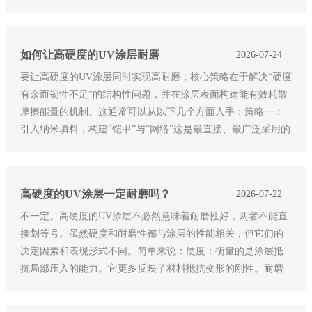
中间薄、四周厚的凹陷，但没有穿透到基材。鱼眼：是缩孔的
一种俗称，
如何让高硬度的UV涂层耐磨
2026-07-24
要让高硬度的UV涂层同时实现高耐磨，核心策略在于解决“硬度
有余而韧性不足”的结构性问题，并在涂层表面构建能有效耗散
摩擦能量的机制。这通常可以从以下几个方面入手：策略一：
引入纳米填料，构建“铠甲”与“网络”这是最直接、最广泛采用的
方法。在配方中添加纳米粒子，相当于为涂层注入了无数个坚
硬的“纳
高硬度的UV涂层一定耐磨吗？
2026-07-22
不一定。高硬度的UV涂层不必然意味着耐磨性好，两者不能直
接划等号。虽然硬度和耐磨性都与涂层的性能相关，但它们的
决定因素和表现形式不同。简单来说：硬度：衡量的是涂层抵
抗局部压入的能力。它更多反映了材料抵抗变形的刚性。耐磨
性：反映的是涂层在持续摩擦、刮擦等动态应力下，抵抗材料
损耗、开裂