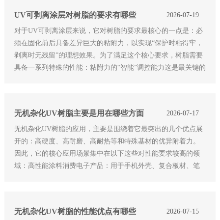
UV可剥离涂层对树脂的要求有哪些
2026-07-19
对于UV可剥离涂层来说，它对树脂的要求最核心的一点是：必
须在固化前后具备差异巨大的粘附力，以实现“保护时粘得牢，
剥离时无残留”的理想效果。为了满足这个核心要求，树脂需要
具备一系列特殊的性能：粘附力的“智能”调控能力这是最关键的
指标。树脂需要让涂层在应用时(UV固化前)有足够的粘附力，
以确保保护
无机杂化UV树脂主要是用在哪些方面
2026-07-17
无机杂化UV树脂的应用，主要是围绕着它最突出的几个优点展
开的：高硬度、高耐磨、高耐热等和特殊基材的优异附着力。
因此，它的核心应用场景集中在以下这些对性能要求较高的领
域：高性能涂料消费电子产品：用于手机外壳、复合板材、笔
记本电脑等表面的高光清漆或哑光涂料，需要抗划伤、耐指
纹，而且要求涂层
无机杂化UV树脂的性能优点有哪些
2026-07-15