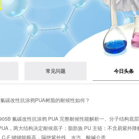
常见问题
今日头条
05B氟碳改性抗涂鸦PUA树脂的耐候性如何？
-6905B 氟碳改性抗涂鸦 PUA 完整耐候性能解析一、分子结构底层
PUA，两大结构决定耐候底子：脂肪族 PU 主链：不含易紫外降
C-F 键键能极高，隔绝紫外线、水汽、酸碱介质