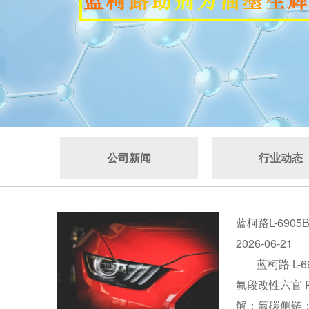
公司新闻
行业动态
蓝柯路L-69
2026-06-21
蓝柯路 L
氟段改性六官 
解；氟碳侧链：