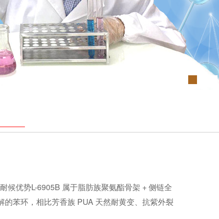
耐候优势L-6905B 属于脂肪族聚氨酯骨架 + 侧链全
解的苯环，相比芳香族 PUA 天然耐黄变、抗紫外裂