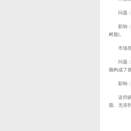
问题：随
影响：溶
树脂)。
市场竞
问题：环
额构成了
影响：企
这些缺点
脂、无溶剂