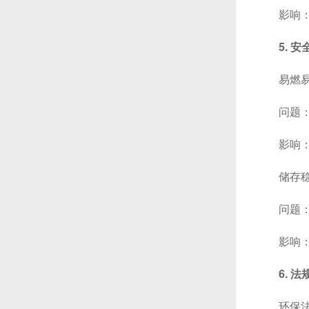
影响：不
5. 
易燃易
问题：溶
影响：增
储存稳
问题：某
影响：需
6. 
环保法