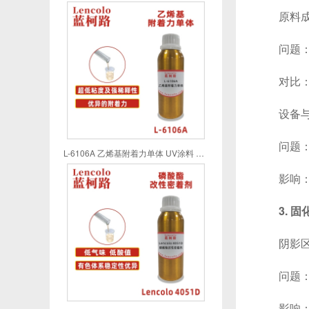
原料成
问题：溶
对比：水
设备与
问题：U
L-6106A 乙烯基附着力单体 UV涂料 UV喷墨 UV油墨 UV胶粘剂
影响：对
3. 
阴影区
问题：U
影响：在