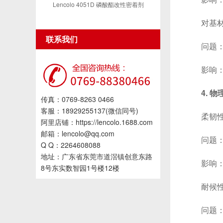
Lencolo 4051D 磷酸酯改性密着剂
对基材
联系我们
问题：溶
影响：限
4. 
传真：0769-8263 0466
客服：18929255137(微信同号)
柔韧性
阿里店铺：https://lencolo.1688.com
邮箱：lencolo@qq.com
问题：某
Q Q：2264608088
地址：广东省东莞市道滘镇创意东路
影响：不
8号东实数智园1号楼12楼
耐候性
问题：部