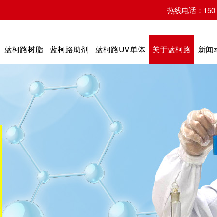
热线电话：150 07
蓝柯路树脂
蓝柯路助剂
蓝柯路UV单体
关于蓝柯路
新闻