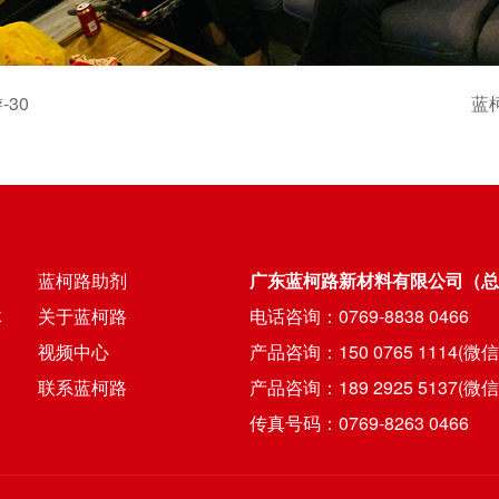
30
蓝
蓝柯路助剂
广东蓝柯路新材料有限公司（总
体
关于蓝柯路
电话咨询：0769-8838 0466
视频中心
产品咨询：150 0765 1114(微
联系蓝柯路
产品咨询：189 2925 5137(微
传真号码：0769-8263 0466