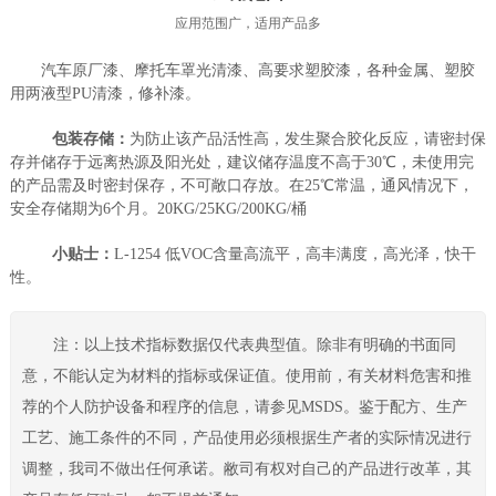
应用范围广，适用产品多
汽车原厂漆、摩托车罩光清漆、高要求塑胶漆，各种金属、塑胶
用两液型PU清漆，修补漆。
包装存储：
为防止该产品活性高，发生聚合胶化反应，请密封保
存并储存于远离热源及阳光处，建议储存温度不高于30℃，未使用完
的产品需及时密封保存，不可敞口存放。在25℃常温，通风情况下，
安全存储期为6个月。20KG/25KG/200KG/桶
小贴士：
L-1254 低VOC含量高流平，高丰满度，高光泽，快干
性。
注：以上技术指标数据仅代表典型值。除非有明确的书面同
意，不能认定为材料的指标或保证值。使用前，有关材料危害和推
荐的个人防护设备和程序的信息，请参见MSDS。鉴于配方、生产
工艺、施工条件的不同，产品使用必须根据生产者的实际情况进行
调整，我司不做出任何承诺。敝司有权对自己的产品进行改革，其