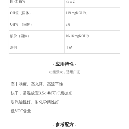
固
体 份%
75 ± 2
OH值（固体）
119 mgKOH/g
OH% （固体）
3.6
酸价（固体）
10-16 mgKOH/g
溶剂
丁酯
- 应用特性 -
功能强大，适用广泛
高丰满度、高光泽、高流平性
快干，常温放置3.5小时可打磨抛光
耐汽油性好、耐化学药性好
低VOC含量
- 参考配方 -