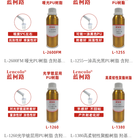
L-2600FM 哑光PU树脂 含羟基丙烯酸树脂 罩光面漆 PU清漆
L-1255一涂高光黑PU树脂 含羟基丙烯酸树脂 车漆清漆塑胶漆
L-1260光学镀层用PU树脂 含羟基丙烯酸树脂 色漆 处理剂
L-1380高柔韧性聚酯树脂 羟基聚氨酯 羟基丙烯酸 PU树脂