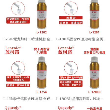
L-1202尼龙加纤PU底漆树脂 金属塑胶两液型PU清漆或实色漆
L-1201高固含PU底漆树脂 金属塑胶清漆 实色闪光烤漆底漆
L-1254快干高固含PU树脂 含羟基丙烯酸树脂 车漆清漆塑胶漆
L-1200B油墨用高附着力PU树脂 玻璃陶瓷五金油墨含羟基树脂