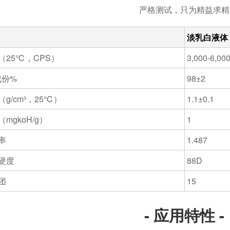
严格测试，只为精益求精
淡乳白液体
（
25℃，CPS）
3,000-6,00
成份%
98±2
（
g/cm³，25℃）
1.1±0.1
（
mgkoH/g）
1
率
1.487
硬度
88D
团
15
- 应用特性 -