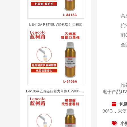
高流
L-8412A PET用UV聚氨酯 油墨树脂
抗涂鸦
耐000
全固
推荐高
电子产品U
L-6106A 乙烯基附着力单体 UV涂料 UV喷墨 UV油墨 UV胶粘剂
包
30℃，未使
小