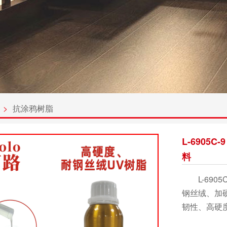
>
抗涂鸦树脂
L-6905
料
L-6905
钢丝绒、加
韧性、高硬