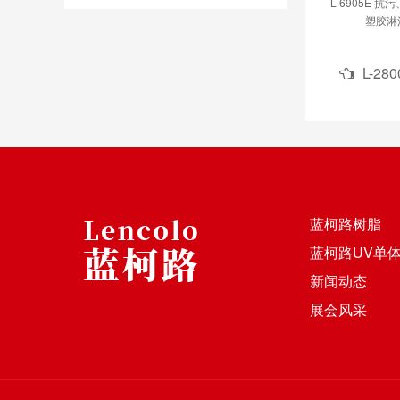
L-6905E 
塑胶淋
L-28
蓝柯路树脂
蓝柯路UV单
新闻动态
展会风采