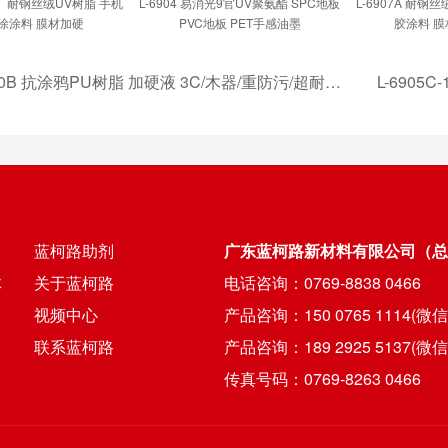
抗污、耐钢丝绒UV树脂 手机
L-6904 易消光9官UV聚氨酯 SPC地板
L-6907A 耐钢
涂涂料 膜材加硬
PVC地板 PET手感油墨
胶涂料 膜
00B 抗涂鸦PU树脂 加硬液 3C/木器/重防污/超耐候性涂料
蓝柯路助剂
广东蓝柯路新材料有限公司（总
体
关于蓝柯路
电话咨询：0769-8838 0466
视频中心
产品咨询：150 0765 1114(微
联系蓝柯路
产品咨询：189 2925 5137(微
传真号码：0769-8263 0466