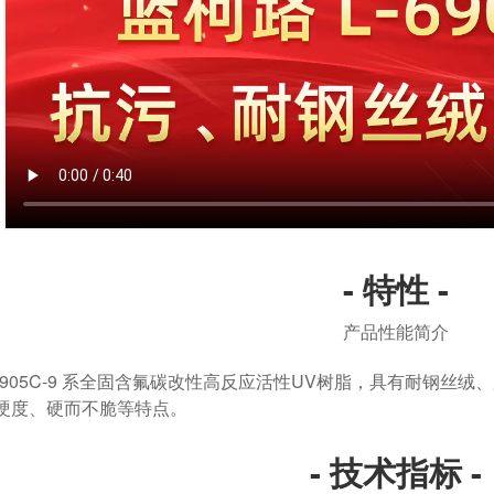
- 特性 -
产品性能简介
905C-9 系全固含氟碳改性高反应活性UV树脂，具有耐钢丝
硬度、硬而不脆等特点。
- 技术指标 -