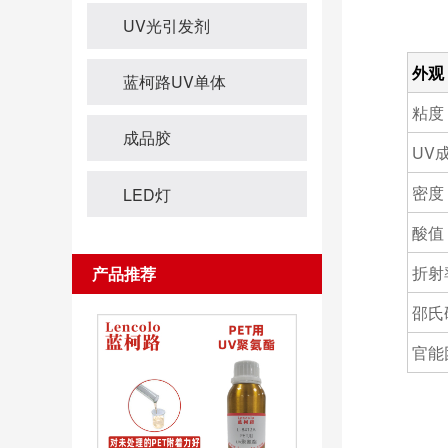
UV光引发剂
外观
蓝柯路UV单体
粘度
成品胶
UV
密度
LED灯
酸值
折射
产品推荐
邵氏
官能