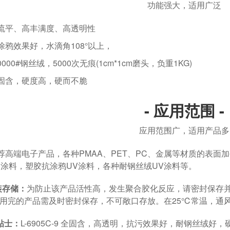
功能强大，适用广泛
平、高丰满度、高透明性
效果好，水滴角108°以上，
0#钢丝绒，5000次无痕(1cm*1cm磨头，负重1KG)
含，硬度高，硬而不脆
- 应用范围 -
应用范围广，适用产品多
端电子产品，各种PMAA、PET、PC、金属等材质的表面加
V涂料，塑胶抗涂鸦UV涂料，各种耐钢丝绒UV涂料等。
装存储：
为防止该产品活性高，发生聚合胶化反应，请密封保存
用完的产品需及时密封保存，不可敞口存放。在25℃常温，通风情况
贴士：
L-6905C-9 全固含，高透明，抗污效果好，耐钢丝绒好，