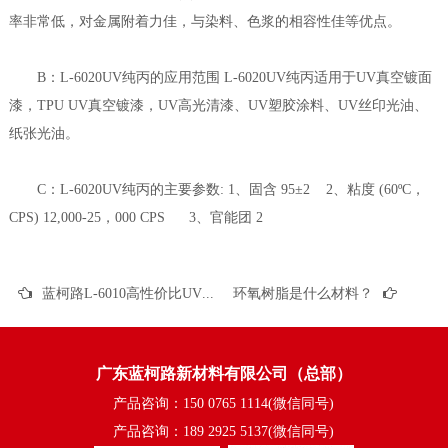
率非常低，对金属附着力佳，与染料、色浆的相容性佳等优点。
B：L-6020UV纯丙的应用范围 L-6020UV纯丙适用于UV真空镀面
漆，TPU UV真空镀漆，UV高光清漆、UV塑胶涂料、UV丝印光油、
纸张光油。
C：L-6020UV纯丙的主要参数: 1、固含 95±2 2、粘度 (60ºC，
CPS) 12,000-25，000 CPS 3、官能团 2
蓝柯路L-6010高性价比UV纯丙烯酸树脂附着力怎么样？
环氧树脂是什么材料？
广东蓝柯路新材料有限公司（总部）
产品咨询：150 0765 1114(微信同号)
产品咨询：189 2925 5137(微信同号)