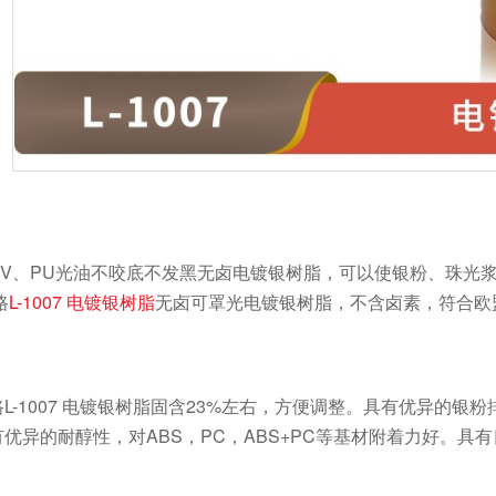
、PU光油不咬底不发黑无卤电镀银树脂，可以使银粉、珠光浆
路
L-1007 电镀银树脂
无卤可罩光电镀银树脂，不含卤素，符合欧盟环
-1007 电镀银树脂固含23%左右，方便调整。具有优异的银
优异的耐醇性，对ABS，PC，ABS+PC等基材附着力好。具