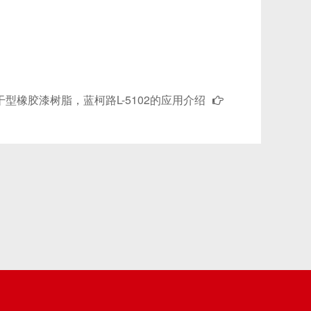
。
干型橡胶漆树脂，蓝柯路L-5102的应用介绍