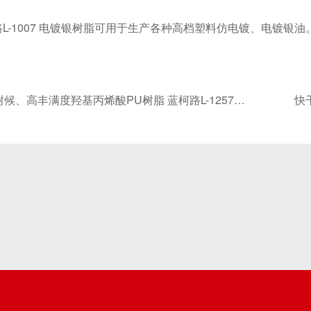
1007 电镀银树脂可用于生产各种高档塑料仿电镀、电镀银油
候、高丰满度羟基丙烯酸PU树脂 蓝柯路L-1257PU树脂的应用介绍
快