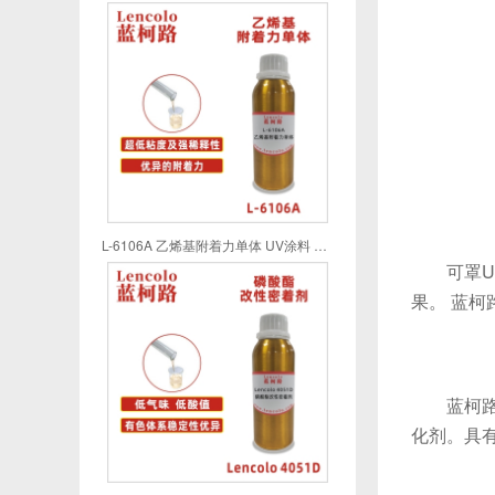
L-6106A 乙烯基附着力单体 UV涂料 UV喷墨 UV油墨 UV胶粘剂
可罩UV
果。 蓝柯
蓝柯路L
化剂。具有