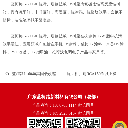
蓝柯路L-6905A 抗污、耐钢丝绒UV树脂为氟碳改性高反应性树
脂，具有流平好，丰满度好，高硬度，抗涂鸦、抗指纹效果，含氟不
超标，油性笔擦拭不留痕迹。
蓝柯路L-6905A 抗污、耐钢丝绒UV树脂在抗涂鸦UV树脂中抗污
效果最佳，应用领域广包括在手机UV涂料，塑胶UV涂料，木器UV涂
料，PVC地板，UV指甲油，推荐浅色调电子产品与家具等。
蓝柯路L-6040高固低收缩，与体系相容性好的UV纯丙树脂的介绍
抗回粘、耐RCA150圈以上橡胶漆树脂，蓝柯路L-5200的应用介绍
广东蓝柯路新材料有限公司（总部）
产品咨询：150 0765 1114(微信同号)
产品咨询：189 2925 5137(微信同号)