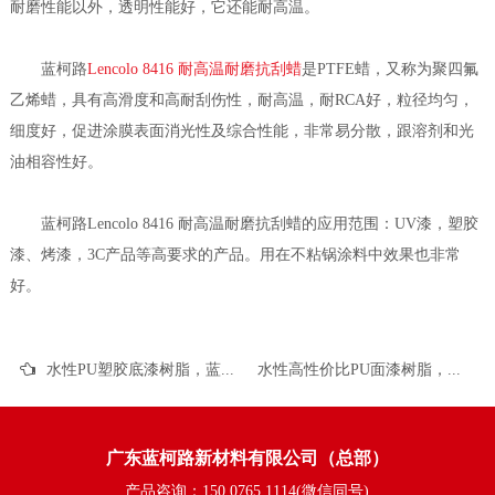
耐磨性能以外，透明性能好，它还能耐高温。
蓝柯路
Lencolo 8416 耐高温耐磨抗刮蜡
是PTFE蜡，又称为聚四氟
乙烯蜡，具有高滑度和高耐刮伤性，耐高温，耐RCA好，粒径均匀，
细度好，促进涂膜表面消光性及综合性能，非常易分散，跟溶剂和光
油相容性好。
蓝柯路Lencolo 8416 耐高温耐磨抗刮蜡的应用范围：UV漆，塑胶
漆、烤漆，3C产品等高要求的产品。用在不粘锅涂料中效果也非常
好。
水性PU塑胶底漆树脂，蓝柯路L-9211W的应用介绍
水性高性价比PU面漆树脂，蓝柯路L-9203W的应用介绍
广东蓝柯路新材料有限公司（总部）
产品咨询：150 0765 1114(微信同号)