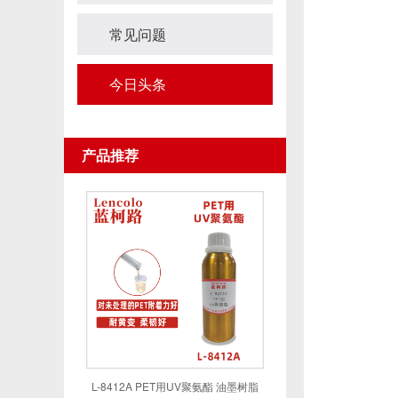
常见问题
今日头条
产品推荐
L-8412A PET用UV聚氨酯 油墨树脂