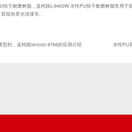
干耐磨树脂，蓝柯路L-9400W 水性PU快干耐磨树脂常用
，双组份罩光清漆等。
离型剂，蓝柯路lencolo 8766的应用介绍
水性PU