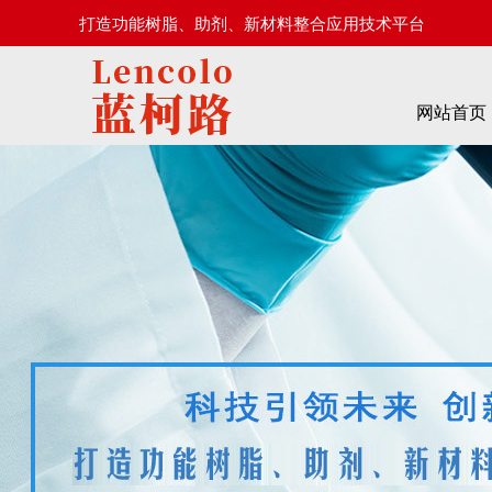
打造功能树脂、助剂、新材料整合应用技术平台
网站首页