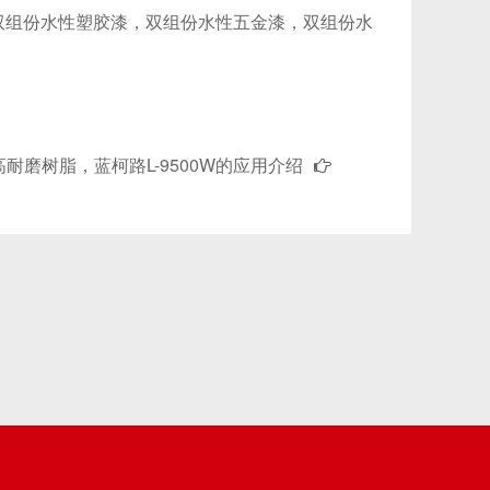
于双组份水性塑胶漆，双组份水性五金漆，双组份水
高耐磨树脂，蓝柯路L-9500W的应用介绍