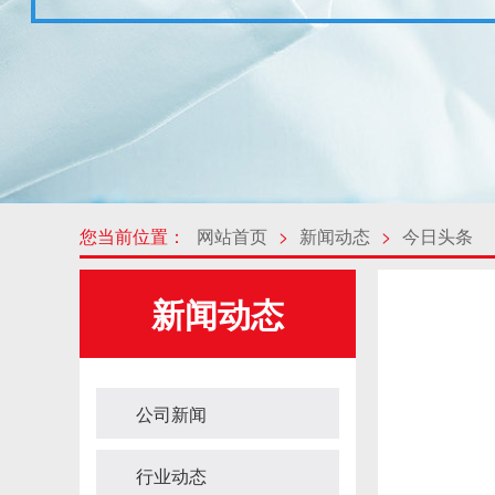
您当前位置：
网站首页
>
新闻动态
>
今日头条
新闻动态
公司新闻
行业动态