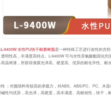
路
L-9400W 水性PU快干耐磨树脂
是一种特殊工艺进行改性的含羟基
透明性高，丰满度高特点。L-9400W 可与水性异氰酸酯固化
备高温烤漆，所获得漆膜光泽高、硬度高、优异的耐化学性、耐
 ：对颜填料有较高的承载力，对ABS、ABS/PC、PC、木
耐碱性均优异，高光泽，高硬度，高丰满度、高耐候性，快干，