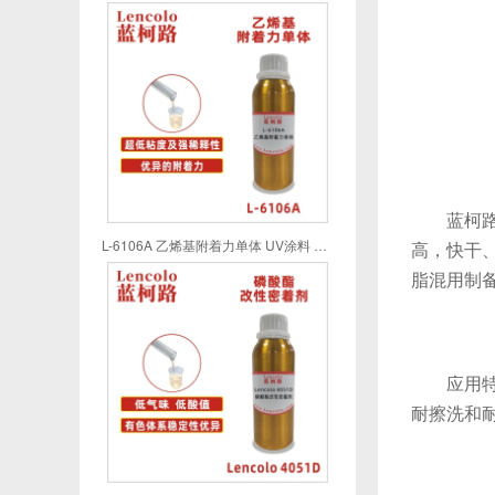
蓝柯
L-6106A 乙烯基附着力单体 UV涂料 UV喷墨 UV油墨 UV胶粘剂
高，快干、
脂混用制
应用特性
耐擦洗和