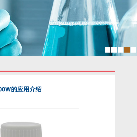
00W的应用介绍