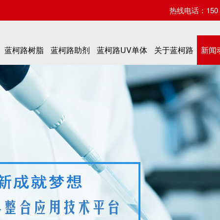
热线电话：150 07
蓝柯路树脂
蓝柯路助剂
蓝柯路UV单体
关于蓝柯路
新闻