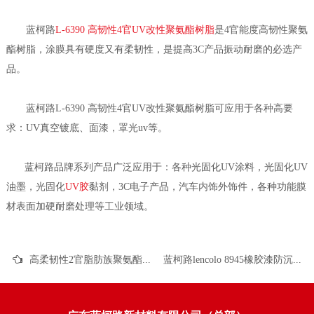
蓝柯路
L-6390 高韧性4官UV改性聚氨酯树脂
是4官能度高韧性聚氨
酯树脂，涂膜具有硬度又有柔韧性，是提高3C产品振动耐磨的必选产
品。
蓝柯路L-6390 高韧性4官UV改性聚氨酯树脂可应用于各种高要
求：UV真空镀底、面漆，罩光uv等。
蓝柯路品牌系列产品广泛应用于：各种光固化UV涂料，光固化UV
油墨，光固化
UV胶
黏剂，3C电子产品，汽车内饰外饰件，各种功能膜
材表面加硬耐磨处理等工业领域。
高柔韧性2官脂肪族聚氨酯，蓝柯路L-6290的应用介绍
蓝柯路lencolo 8945橡胶漆防沉助剂的功能特点