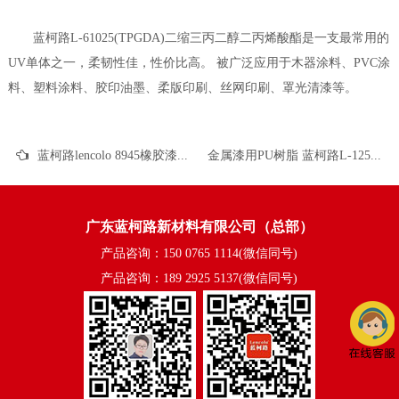
蓝柯路L-61025(TPGDA)二缩三丙二醇二丙烯酸酯是一支最常用的
UV单体之一，柔韧性佳，性价比高。 被广泛应用于木器涂料、PVC涂
料、塑料涂料、胶印油墨、柔版印刷、丝网印刷、罩光清漆等。
蓝柯路lencolo 8945橡胶漆防沉助剂的功能特点
金属漆用PU树脂 蓝柯路L-1250的应用介绍
广东蓝柯路新材料有限公司（总部）
产品咨询：150 0765 1114(微信同号)
产品咨询：189 2925 5137(微信同号)