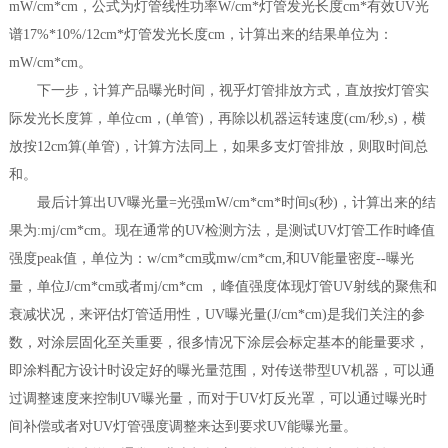
mW/cm*cm，公式为灯管线性功率W/cm*灯管发光长度cm*有效UV光
谱17%*10%/12cm*灯管发光长度cm，计算出来的结果单位为：
mW/cm*cm。
下一步，计算产品曝光时间，视乎灯管排放方式，直放按灯管实
际发光长度算，单位cm，(单管)，再除以机器运转速度(cm/秒,s)，横
放按12cm算(单管)，计算方法同上，如果多支灯管排放，则取时间总
和。
最后计算出UV曝光量=光强mW/cm*cm*时间s(秒)，计算出来的结
果为:mj/cm*cm。现在通常的UV检测方法，是测试UV灯管工作时峰值
强度peak值，单位为：w/cm*cm或mw/cm*cm,和UV能量密度--曝光
量，单位J/cm*cm或者mj/cm*cm ，峰值强度体现灯管UV射线的聚焦和
衰减状况，来评估灯管适用性，UV曝光量(J/cm*cm)是我们关注的参
数，对涂层固化至关重要，很多情况下涂层会标定基本的能量要求，
即涂料配方设计时设定好的曝光量范围，对传送带型UV机器，可以通
过调整速度来控制UV曝光量，而对于UV灯反光罩，可以通过曝光时
间补偿或者对UV灯管强度调整来达到要求UV能曝光量。