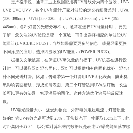
更严格来说，通常工业上根据应用将UV射线分为四个波段，UVA
UVB UVC UVV，各个UV能量计厂家对波段的定义有细微差别，UVA
(320-390nm)，UVB (280-320nm)，UVC (250-260nm)，UVV (395-
445nm)，各种灯管的光谱分布不同。通常在选择UV能量计时， 要先
了解，您关注的UV波段是哪一个区域，再作出选择相应的单波段UV
能量计(UVICURE PLUS)，当然如果需要更多的信息，或是经常更换
不同涂层的应用，选择四波段的UV能量计(POWER PUCK)。
椐相关文献披露，在保证UV曝光量的前提下，UV机器在进行设
计时，可以采取双灯混合固化，双灯可以提供独有的固化优势，混合4
种不同光谱灯管。比如，传送带第一个灯管用UVB固化表面，防止臭
氧影响表面褶皱，形成光滑表面。第二个灯管适用UVA型灯泡，长波
长可以更有效渗透，实现深层的固化。这种方法优化涂层的反应速
度。
UV曝光能量大小，还受到物距，外部电源电压电流，灯管质量，
好的灯管UV有效光谱可达到25%，正常状态下，物距取15cm上下，此
时距离因子取0.1，以公式计算出来的数据只是表述UV曝光能量落在哪