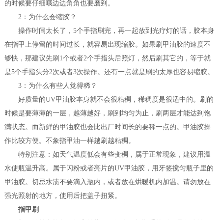
的时候要仔细哦边边角角也要磨到。
2：为什么会缩胶？
操作时间太长了，5个手指刷完，再一起放到光疗灯的话，胶本身
在指甲上停留的时间过长，就容易出现缩胶。如果刷甲油胶的速度不
够快，那建议先刷1个或者2个手指头后照灯，然后刷其它的，等于就
是5个手指头分2次或者3次操作。还有一点就是刷的太厚也容易缩胶。
3：为什么有些人觉得稀？
好质量的UV甲油胶本身就不会很粘稠，稀稠度是很适中的。刷的
时候是要薄薄的一层，越薄越好，刷到均匀为止，刷两层才能达到饱
满状态。而新鲜的甲油胶也会比出厂时间长的要稀一点的。甲油胶操
作比较方便。不象指甲油一样越刷越粘稠。
特别注意：如天气温度低会有些变稠，属于正常现象，建议用温
水使瓶温升高。属于闪粉或者亮片的UV甲油胶，用牙签搅匀瓶子里的
甲油胶。切忌水渍不要滴入瓶内，或者放在烘暖机内加温。请勿放在
强光照射的地方，使用后把盖子扭紧。
指甲刷