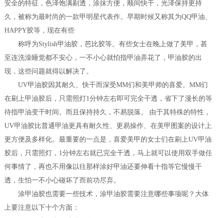
安全的特征，色泽饱满剔透，涂抹方便，顺间快干，光泽保持更持
久，被称为最时尚的一款甲明星代表作。早期时候又称其为QQ甲油、
HAPPY胶等，现在有些
称呼为Stylish甲油胶，芭比胶等。有些女士在晚上做了美甲，甚
至连洗澡睡觉都不安心，一不小心就怕指甲油弄花了，甲油胶的出
现，这些问题就得以解决了。
UV甲油胶因其耐久、快干而深受MM们和美甲师的喜爱。MM们
在刷上甲油胶后，只需照灯1分钟左右即可完全干透，省下了漫长的等
待指甲油变干时间。而且保持持久，不易脱落。 由于其特殊的特性，
UV甲油胶比普通甲油更具有耐久性、更易操作、在美甲图案的设计上
更方便及多样化。最重要的一点是，喜爱美甲的女士们在刷上UV甲油
胶后，只需照灯，1分钟左右就已完全干透，马上就可以使用双手做任
何事情了，再也不用像以往那样涂好甲油还要伸看十指等它慢慢干
透，生怕一不小心碰坏了而前功尽弃。
涂甲油胶也需要一些技术，涂甲油胶需要注意哪些事项呢？大体
上要注意以下十个方面：