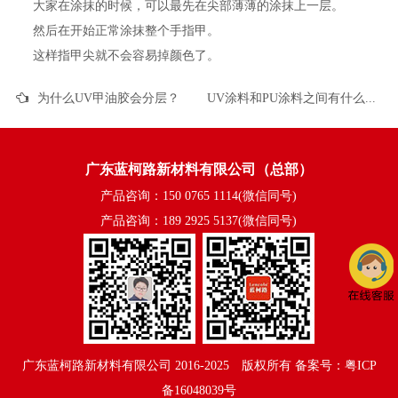
大家在涂抹的时候，可以最先在尖部薄薄的涂抹上一层。
然后在开始正常涂抹整个手指甲。
这样指甲尖就不会容易掉颜色了。
为什么UV甲油胶会分层？
UV涂料和PU涂料之间有什么区别？
广东蓝柯路新材料有限公司（总部）
产品咨询：150 0765 1114(微信同号)
产品咨询：189 2925 5137(微信同号)
广东蓝柯路新材料有限公司
2016-2025©版权所有
备案号：粤ICP
备16048039号