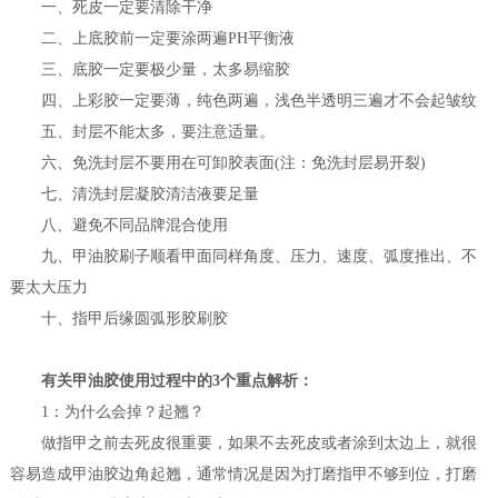
一、死皮一定要清除干净
二、上底胶前一定要涂两遍PH平衡液
三、底胶一定要极少量，太多易缩胶
四、上彩胶一定要薄，纯色两遍，浅色半透明三遍才不会起皱纹
五、封层不能太多，要注意适量。
六、免洗封层不要用在可卸胶表面(注：免洗封层易开裂)
七、清洗封层凝胶清洁液要足量
八、避免不同品牌混合使用
九、甲油胶刷子顺看甲面同样角度、压力、速度、弧度推出、不
要太大压力
十、指甲后缘圆弧形胶刷胶
有关甲油胶使用过程中的3个重点解析：
1：为什么会掉？起翘？
做指甲之前去死皮很重要，如果不去死皮或者涂到太边上，就很
容易造成甲油胶边角起翘，通常情况是因为打磨指甲不够到位，打磨