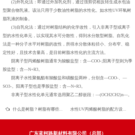
(2)外乳化法：即通过外加乳化剂，通过强剪切相反转生成水包油
型聚合物乳液。该法只用于少数油性树脂的水性化。如水性UV环氧树
脂乳液的制备。
(3)自乳化法：通过对树脂结构的化学改性，引入非离子型或离子
型的水性化单元，以实现其水可分散性，得到水分散型树脂。自乳化
法是一种分子水平对树脂的改性，所得水分散体粒径小、分布窄、稳
定性好，且技术含量高，是目前树脂水性化的主流方法。
阴离子型丙烯酸树脂通常为羧酸盐型：含—COO-;阳离子型则为季
胺盐型：含—N+R3。
阴离子水性聚氨酯有羧酸盐和磺酸盐两种，分别含—COO-、—
SO3-。阳离子型也是季胺盐型：含—N+R3。
非离子型水性化单元通常选用聚乙二醇嵌段：—(OCH2CH2)n—。
什么是树脂？树脂有哪些分类？
水性UV丙烯酸树脂的配方设计
广东蓝柯路新材料有限公司（总部）