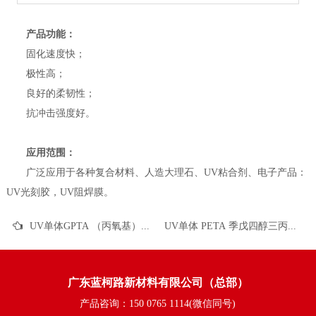
产品功能：
固化速度快；
极性高；
良好的柔韧性；
抗冲击强度好。
应用范围：
广泛应用于各种复合材料、人造大理石、UV粘合剂、电子产品：
UV光刻胶，UV阻焊膜。
UV单体GPTA （丙氧基）丙三醇三丙烯酸酯 CAS 52408-84-1的性能表现与应用领域
UV单体 PETA 季戊四醇三丙烯酸酯 CAS 3524-68-3的性能表现与应用领域
广东蓝柯路新材料有限公司（总部）
产品咨询：150 0765 1114(微信同号)