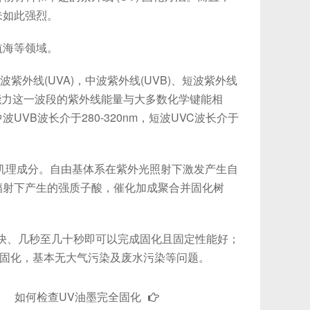
未如此强烈。
海等领域。
紫外线(UVA)，中波紫外线(UVB)、短波紫外线
穿透能力这一波段的紫外线能量与大多数化学键能相
B波长介于280-320nm，短波UVC波长介于
机理成分。自由基体系在紫外光照射下激发产生自
辐射下产生的强质子酸，催化加成聚合并固化树
快、几秒至几十秒即可以完成固化且固定性能好；
%固化，基本无大气污染及废水污染等问题。
如何检查UV油墨完全固化