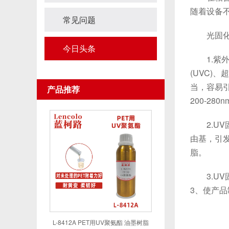
随着设备
常见问题
光固化涂
今日头条
1.紫外光
(UVC)
当，容易引
产品推荐
200-280
2.UV
由基，引
脂。
3.UV
3、使产
L-8412A PET用UV聚氨酯 油墨树脂