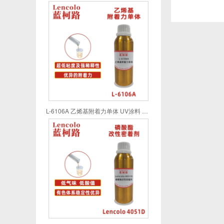
L-6106A 乙烯基附着力单体 UV涂料 UV喷墨 UV油墨 UV胶粘剂