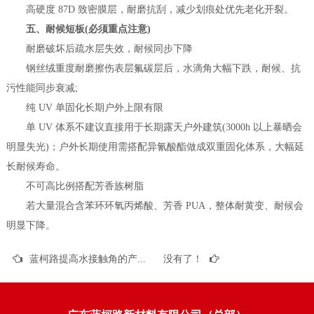
高硬度 87D 致密膜层，耐磨抗刮，减少划痕处优先老化开裂。
五、耐候短板(必须重点注意)
耐磨破坏后疏水层失效，耐候同步下降
钢丝绒重度耐磨擦伤表层氟碳层后，水滴角大幅下跌，耐候、抗
污性能同步衰减;
纯 UV 单固化长期户外上限有限
单 UV 体系不建议直接用于长期露天户外建筑(3000h 以上暴晒会
明显失光)；户外长期使用需搭配异氰酸酯做成双重固化体系，大幅延
长耐候寿命。
不可高比例搭配芳香族树脂
若大量混合含苯环环氧丙烯酸、芳香 PUA，整体耐黄变、耐候会
明显下降。
蓝柯路提高水接触角的产品推荐
没有了！