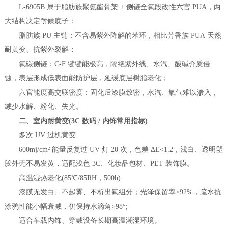
L-6905B 属于脂肪族聚氨酯骨架 + 侧链全氟段改性六官 PUA，两
大结构决定耐候底子：
脂肪族 PU 主链：不含易紫外降解的苯环，相比芳香族 PUA 天然
耐黄变、抗紫外裂解；
氟碳侧链：C-F 键键能极高，隔绝紫外线、水汽、酸碱介质侵
蚀，表层形成低表面能防护层，延缓底层树脂老化；
六官能度高交联密度：固化后漆膜致密，水汽、氧气难以渗入，
减少水解、粉化、失光。
二、室内耐黄变(3C 数码 / 内饰常用指标)
多次 UV 过机黄变
600mj/cm² 能量反复过 UV 灯 20 次，色差 ΔE<1.2，浅白、透明塑
胶外壳不易发黄，适配浅色 3C、化妆品包材、PET 装饰膜。
高温湿热老化(85℃/85RH，500h)
漆膜无发白、不起雾、不析出氟组分；光泽保留率≥92%，疏水抗
涂鸦性能小幅衰减，仍保持水滴角>98°;
适合车载内饰、穿戴设备长期高温潮湿环境。