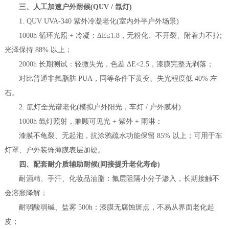
三、人工加速户外耐候(QUV / 氙灯)
1. QUV UVA-340 紫外冷凝老化(室内外半户外场景)
1000h 循环光照 + 冷凝：ΔE≤1.8，无粉化、不开裂、附着力不掉;
光泽保持 88% 以上；
2000h 长期测试：轻微失光，色差 ΔE<2.5，漆膜完整无剥落；
对比普通非氟脂肪 PUA，同等条件下黄变、失光程度低 40% 左
右。
2. 氙灯全光谱老化(模拟户外阳光，车灯 / 户外膜材)
1000h 氙灯照射，兼顾可见光 + 紫外 + 雨淋：
漆膜不龟裂、无起泡，抗涂鸦疏水功能保留 85% 以上；可用于车
灯罩、户外装饰薄膜表层加硬。
四、配套耐介质辅助耐候(间接提升老化寿命)
耐酒精、手汗、化妆品油脂：氟层阻隔小分子渗入，长期接触不
会溶胀降解；
耐弱酸弱碱、盐雾 500h：漆膜无腐蚀斑点，不易从界面老化起
皮；