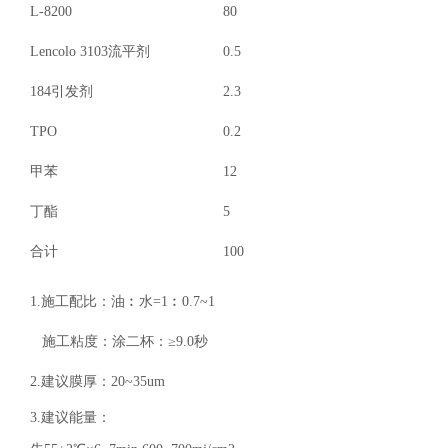
L-8200
80
Lencolo 3103
流平剂
0.5
184
引发剂
2.3
TPO
0.2
甲苯
12
丁酯
5
合计
100
1.
施工配比：油︰水
=1
︰
0.7~1
施工粘度：涂二杯：
≥9.0
秒
2.
建议膜厚：
20~35um
3.
建议能量：