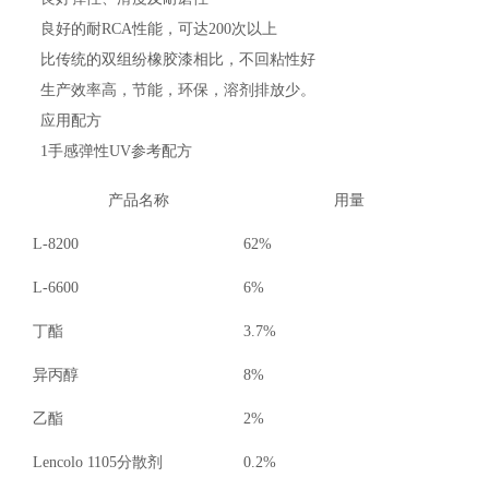
良好的耐RCA性能，可达200次以上
比传统的双组纷橡胶漆相比，不回粘性好
生产效率高，节能，环保，溶剂排放少。
应用配方
1手感弹性UV参考配方
产品名称
用量
L-8200
62%
L-6600
6%
丁酯
3.7%
异丙醇
8%
乙酯
2%
Lencolo 1105
分散剂
0.2%