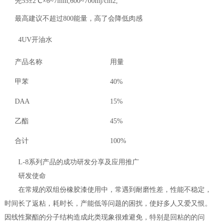
先55±2℃×6~7min,600~700mj/cm2,
最高建议不超过800
能量，高了会降低肉感
4UV开油水
产品名称
用量
甲苯
40%
DAA
15%
乙酯
45%
合计
100%
L-8系列产品的成功研发分享及应用推广
研发使命
在常规的双组份橡胶漆使用中，常遇到耐磨性差，性能不稳定，
时间长了返粘，耗时长，产能低等问题的困扰，使好多人又爱又恨。
因线性聚酯的分子结构造成此类现象很难避免，特别是回粘的的问