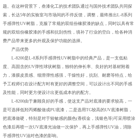
题。在这种背景下，叁漆化工的技术团队通过与国外技术团队共同探
索，长达5年的实验室与市场间的不停反馈，调整，最终推出L-8系列
手感弹性UV树脂，克服了常规的双组份橡胶漆的缺点，同时以具有常
规的双组份橡胶漆的手感和抗刮伤性，填补了行业的空白，给各种消
费产品带来更多的外观及保护功能的选择。
产品优势
L-8200是L-8系列手感弹性UV树脂中的经典产品，是一支低粘
度、高固含的UV弹性球状树脂，独特的伸长率、良好的对基材附着
力，漆膜皮质感、细滑弹性感强，干燥性好，抗刮、耐磨等特点，给
予工程师们在设计配方时有更好的调整空间，可以设计出不同的手感
及性能，同时更方便设计出更低成本的的配方。
L-8200由于兼顾良好的手感，使这支产品对底漆的要求较高，一
是可选择低羟丙烯酸做成PU底漆，二是选用TG较高的UV底漆树脂，
把底漆做硬，特别是对于较敏感的颜色(香槟金，浅银色等)可采用喷涂
色漆后再喷一次UV底漆光油做一次保护，再上手感弹性UV油，消除
手感弹性UV油对色漆的影响。