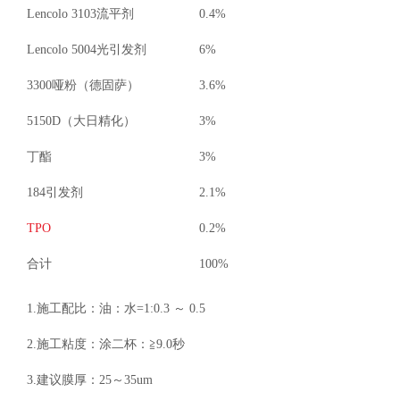
Lencolo 3103
流平剂
0.4%
Lencolo 5004
光引发剂
6%
3300
哑粉（德固萨）
3.6%
5150D
（大日精化）
3%
丁酯
3%
184
引发剂
2.1%
TPO
0.2%
合计
100%
1.
施工配比：油：水
=1:0.3
～
0.5
2.
施工粘度：涂二杯：
≧9.0
秒
3.
建议膜厚：
25
～
35um