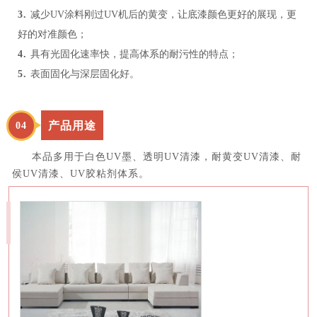
3.
减少UV涂料刚过UV机后的黄变，让底漆颜色更好的展现，更
好的对准颜色；
4.
具有光固化速率快，提高体系的耐污性的特点；
5.
表面固化与深层固化好。
产品用途
04
本品多用
于
白色
UV
墨
、透明
UV
清漆，耐黄变
UV
清漆、耐
侯
UV
清漆、
UV
胶粘剂
体系。