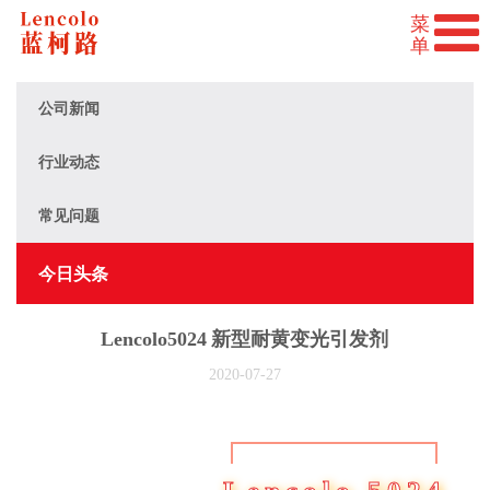
公司新闻
行业动态
常见问题
今日头条
Lencolo5024 新型耐黄变光引发剂
2020-07-27