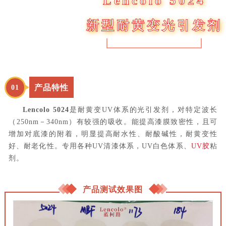
Lencolo 5024
新型耐黄变光引发剂
产品特性
01
L
encolo
50
24
是耐
黄变
UV
体
系的
光引发剂，
对特定波长
（
250nm
－
340nm
）有较强的吸收。
能提
高漆
膜
致密性，且可
增加对底漆的附着，明显提高耐水性、耐酸碱性，耐黄变性
好
、耐老化性
。
专用
各种
UV
清漆体系，
UV
白色体系
、
UV胶
粘
剂。
产品测试效果图