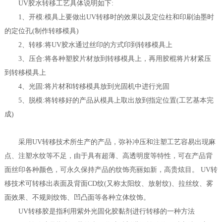
UV胶水转移工艺具体说明如下:
1、开模:模具上要做出UV转移时的效果以及定位柱和印刷油墨时
的定位孔(制作转移模具)
2、转移:将UV胶水通过丝印的方式印到转移模具上
3、压合:将各种塑胶片材放到转移模具上，再用胶棍将片材紧压
到转移模具上
4、光固:将片材和转移模具放到光固机中进行光固
5、脱模:将转移好的产品从模具上取出放到指定位置(工艺基本完
成)
采用UV转移技术所生产的产品，弥补冲压和注塑工艺容易出现麻
点、注塑水纹等不足，由于具有超薄、高透明度等特性，可在产品背
面丝印各种颜色，可永久保持产品的纹饰亮丽如新，高贵炫目。 UV转
移技术可转移出表面及背面CD纹(又称太阳纹、放射纹)、拉丝纹、雾
面效果、不规则纹饰、凹凸面等各种立体纹饰。
UV转移胶是指利用紫外光固化胶黏剂进行转移的一种方法