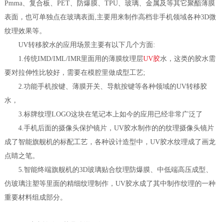
Pmma、复合板、PET、防爆膜、TPU、玻璃、金属及等其它聚酯薄膜
表面，也可单独点在玻璃表面,主要用来制作高档非手机领域各种3D微
纹理效果等。
UV转移胶水的应用场景主要有以下几个方面:
1.传统IMD/IML/IMR里面用的薄膜纹理层
UV胶
水，这类的胶水需
要对拉伸性比较好，需要在模腔里做成型工艺;
2.功能手机按键、薄膜开关、导航按键等各种领域的UV转移胶
水，
3.标牌纹理LOGO这块在笔记本上如今的应用已经非常广泛了
4.手机后面的摄像头保护镜片，UV胶水制作的的纹理摄像头镜片
成了智能旗舰机的标配工艺，各种设计造型中，UV胶水纹理成了画龙
点睛之笔。
5.智能终端旗舰机的3D玻璃贴合纹理防爆膜、中低端高压成型、
仿玻璃注塑等里面的精细纹理制作，UV胶水成了其中制作纹理的一种
重要材料组成部分。