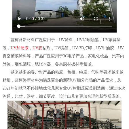
蓝柯路新材料广泛应用于：UV涂料，UV印刷油墨，UV家具涂
装，
UV加硬液
，
UV胶
粘剂，UV喷墨，UV-3D打印，UV甲油胶，UV
真空镀膜涂料等，产品广泛应用于3C电子产品，家电化妆品，汽车内
外饰，烟包酒瓶，纸张木器，各类膜材板材等领域。
越来越多的客户对产品的粘度、色相、纯度、气味等要求越来越
精细，蓝柯路新材料为满足更多的新型UV细分市场的产品需求，从
2021年初就马不停蹄地优化几家专业UV树脂反应釜制造商，通过多次
沟通，比对，选材，细节更改，设计出几套更加合理的新型反应釜。