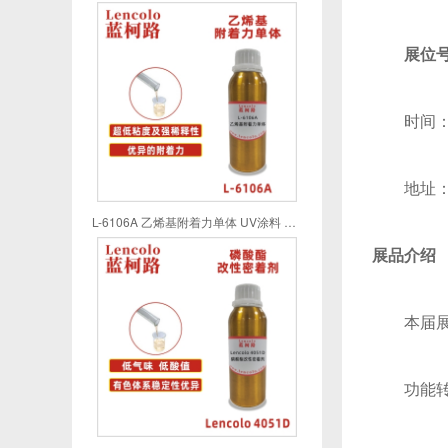
展位号
时间：
地址
L-6106A 乙烯基附着力单体 UV涂料 UV喷墨 UV油墨 UV胶粘剂
展品介绍
本届
功能