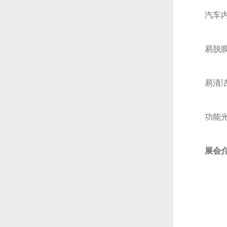
汽车
易脱
易清
功能
展会