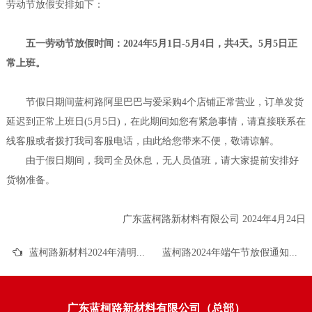
劳动节放假安排如下：
五一劳动节放假时间：2024年5月1日-5月4日，共4天。5月5日正
常上班。
节假日期间蓝柯路阿里巴巴与爱采购4个店铺正常营业，订单发货
延迟到正常上班日(5月5日)，在此期间如您有紧急事情，请直接联系在
线客服或者拨打我司客服电话，由此给您带来不便，敬请谅解。
由于假日期间，我司全员休息，无人员值班，请大家提前安排好
货物准备。
广东蓝柯路新材料有限公司 2024年4月24日
蓝柯路新材料2024年清明节放假通知
蓝柯路2024年端午节放假通知
广东蓝柯路新材料有限公司（总部）