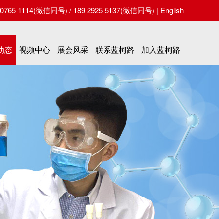
65 1114(微信同号) / 189 2925 5137(微信同号) |
English
动态
视频中心
展会风采
联系蓝柯路
加入蓝柯路