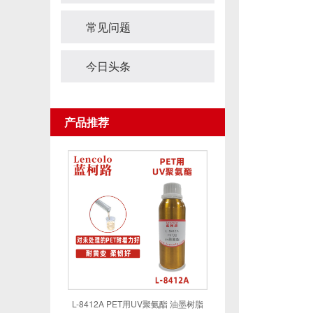
常见问题
今日头条
产品推荐
L-8412A PET用UV聚氨酯 油墨树脂