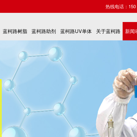
热线电话：150 07
蓝柯路树脂
蓝柯路助剂
蓝柯路UV单体
关于蓝柯路
新闻