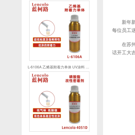
新年新气
每位员工
在苏州蓝
话开工大
L-6106A 乙烯基附着力单体 UV涂料 UV喷墨 UV油墨 UV胶粘剂