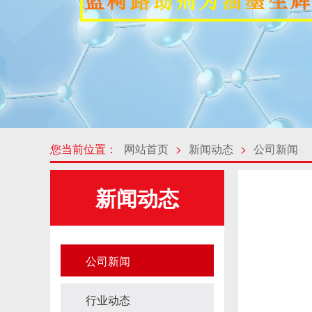
您当前位置：
网站首页
>
新闻动态
>
公司新闻
新闻动态
公司新闻
行业动态