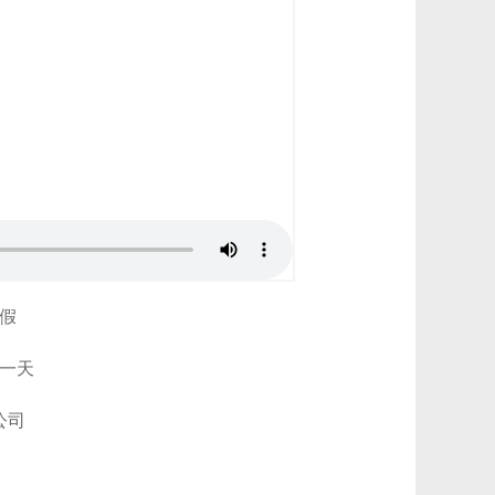
假
一天
公司