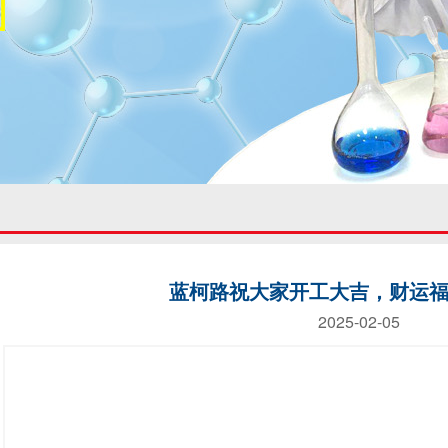
蓝柯路祝大家开工大吉，财运
2025-02-05