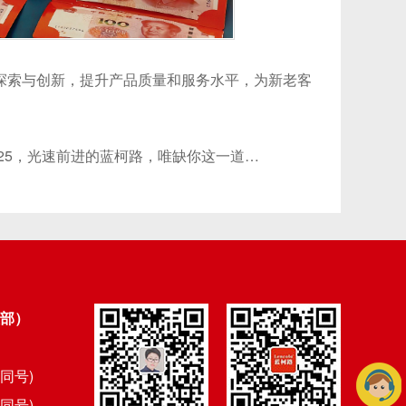
探索与创新，提升产品质量和服务水平，为新老客
【职等你来】2025，光速前进的蓝柯路，唯缺你这一道光
部）
信同号)
信同号)