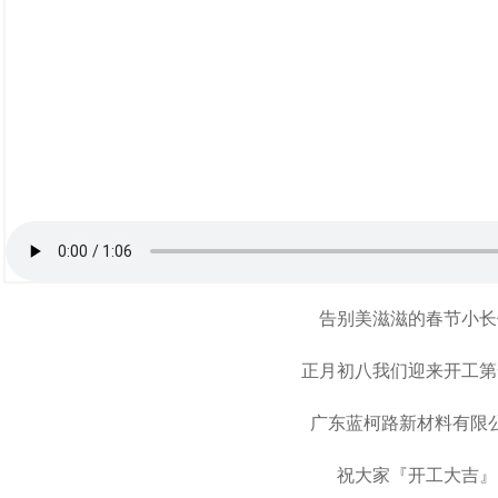
告别美滋滋的春节小长
正月初八我们迎来开工第
广东蓝柯路新材料有限
祝大家『开工大吉』