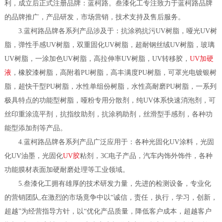
利，成立后正式注册品牌：蓝柯路。叁漆化工专注致力于蓝柯路品牌
的品牌推广，产品研发，市场营销，技术支持及售后服务。
3.蓝柯路品牌各系列产品涉及于：抗涂鸦抗污UV树脂，哑光UV树
脂，弹性手感UV树脂，双重固化UV树脂，超耐钢丝绒UV树脂，玻璃
UV树脂，一涂加色UV树脂，高拉伸率UV树脂，UV转移胶，
UV加硬
液
，橡胶漆树脂，高附着PU树脂，高丰满度PU树脂，可罩光电镀银树
脂，超快干型PU树脂，水性单组份树脂，水性高耐磨PU树脂，一系列
极具特点的功能型树脂，哑粉专用分散剂，纯UV体系快速消泡剂，可
丝印重涂流平剂，抗指纹助剂，抗涂鸦助剂，丝滑型手感剂，各种功
能型添加剂等产品。
4.蓝柯路品牌各系列产品广泛应用于：各种光固化UV涂料，光固
化UV油墨，光固化
UV胶
粘剂，3C电子产品，汽车内饰外饰件，各种
功能膜材表面加硬耐磨处理等工业领域。
5.叁漆化工拥有雄厚的技术研发力量，先进的检测设备，专业化
的营销团队,在激烈的市场竟争中以“诚信，责任，执行，学习，创新，
超越”为经营指导方针，以“优化产品质量，降低客户成本，超越客户