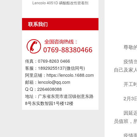
Lencolo 4051D 磷酸酯改性密着剂
联系我们
尊敬的
传真：0769-8263 0466
疫情当前
客服：18929255137(微信同号)
自己及家
阿里店铺：https://lencolo.1688.com
邮箱：lencolo@qq.com
开工时间：
Q Q：2264608088
地址：广东省东莞市道滘镇创意东路
2月3日
8号东实数智园1号楼12楼
因延迟开
员值班，
疫情面前