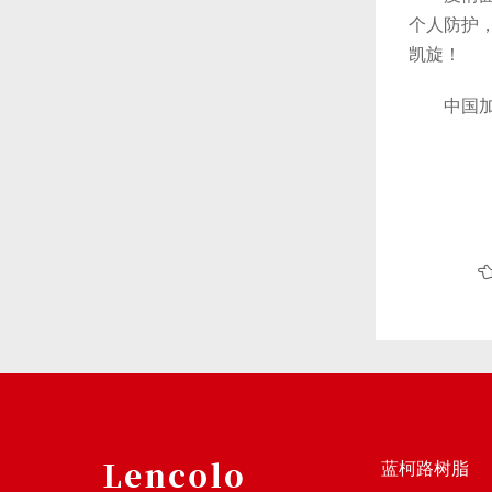
个人防护
凯旋！
中国加油
蓝柯路树脂