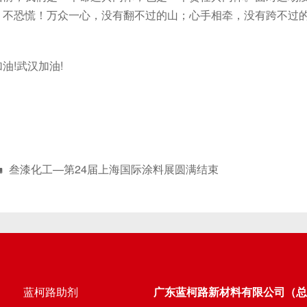
，不恐慌！万众一心，没有翻不过的山；心手相牵，没有跨不过的
!武汉加油!
叁漆化工—第24届上海国际涂料展圆满结束
蓝柯路助剂
广东蓝柯路新材料有限公司（总