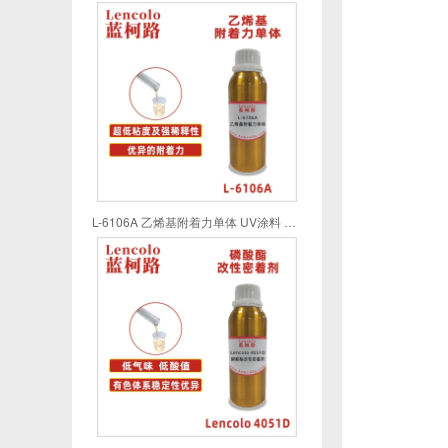
L-6106A 乙烯基附着力单体 UV涂料 UV喷墨 UV油墨 UV胶粘剂