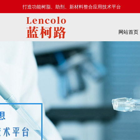
打造功能树脂、助剂、新材料整合应用技术平台
网站首页