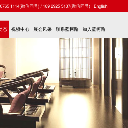
65 1114(微信同号) / 189 2925 5137(微信同号) |
English
动态
视频中心
展会风采
联系蓝柯路
加入蓝柯路