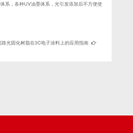
含UV体系，各种UV油墨体系，光引发添加后不方便使
柯路光固化树脂在3C电子涂料上的应用指南