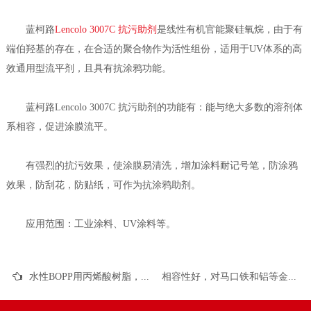
蓝柯路
Lencolo 3007C 抗污助剂
是线性有机官能聚硅氧烷，由于有
端伯羟基的存在，在合适的聚合物作为活性组份，适用于UV体系的高
效通用型流平剂，且具有抗涂鸦功能。
蓝柯路Lencolo 3007C 抗污助剂的功能有：能与绝大多数的溶剂体
系相容，促进涂膜流平。
有强烈的抗污效果，使涂膜易清洗，增加涂料耐记号笔，防涂鸦
效果，防刮花，防贴纸，可作为抗涂鸦助剂。
应用范围：工业涂料、UV涂料等。
水性BOPP用丙烯酸树脂，蓝柯路L-9130W的应用介绍
相容性好，对马口铁和铝等金属底材附着好的蓝柯路L-6030UV纯丙树脂