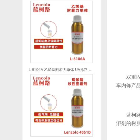
L-6106A 乙烯基附着力单体 UV涂料 UV喷墨 UV油墨 UV胶粘剂
双重固化
车内饰产
蓝柯
溶剂的树脂