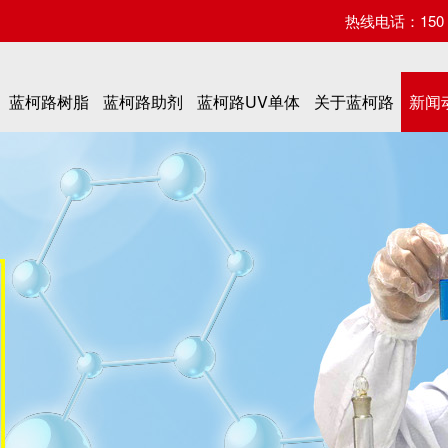
热线电话：150 07
蓝柯路树脂
蓝柯路助剂
蓝柯路UV单体
关于蓝柯路
新闻