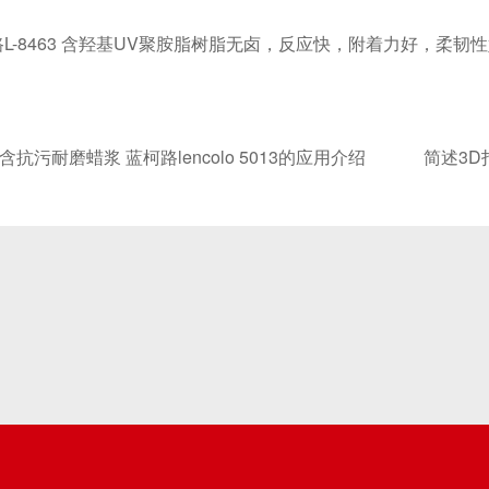
8463 含羟基UV聚胺脂树脂无卤，反应快，附着力好，柔韧
含抗污耐磨蜡浆 蓝柯路lencolo 5013的应用介绍
简述3D