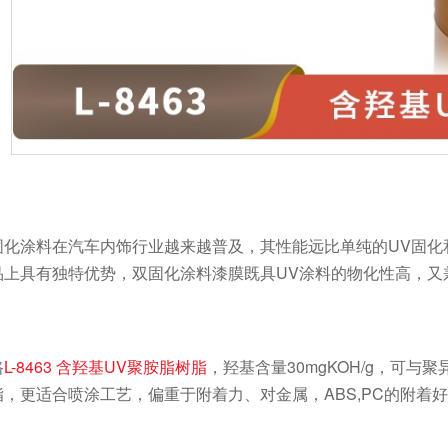
涂料在汽车内饰行业越来越普及，其性能远比单纯的UV固化和
品上具有独特优势，双固化涂料漆膜既具UV涂料的物化性高，又
路
L-8463 含羟基UV聚胺脂树脂
，羟基含量30mgKOH/g，可
，更适合喷涂工艺，偏重于附着力、对金属，ABS,PC的附着