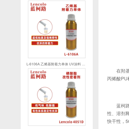
L-6106A 乙烯基附着力单体 UV涂料 UV喷墨 UV油墨 UV胶粘剂
在羟基丙
丙烯酸P
蓝柯
性、溶剂释放
快干性，5