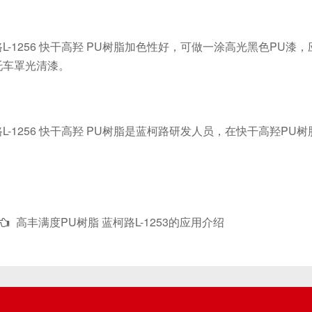
1256 快干高羟 PU树脂加色性好，可做一涂高光黑色PU漆
托车罩光清漆。
1256 快干高羟 PU树脂是蓝柯路研发人员，在快干高羟P
高丰满度PU树脂 蓝柯路L-1253的应用介绍