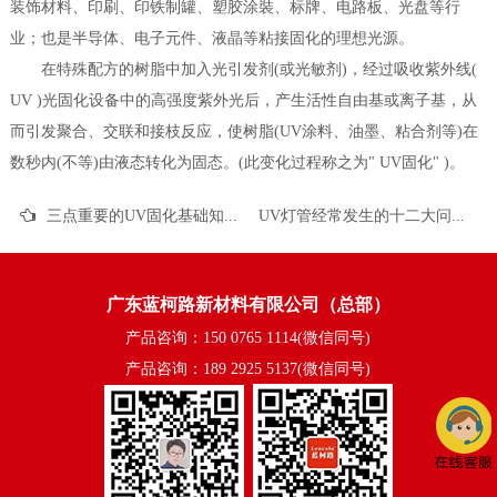
装饰材料、印刷、印铁制罐、塑胶涂裝、标牌、电路板、光盘等行
业；也是半导体、电子元件、液晶等粘接固化的理想光源。
在特殊配方的树脂中加入光引发剂(或光敏剂)，经过吸收紫外线(
UV )光固化设备中的高强度紫外光后，产生活性自由基或离子基，从
而引发聚合、交联和接枝反应，使树脂(UV涂料、油墨、粘合剂等)在
数秒内(不等)由液态转化为固态。(此变化过程称之为" UV固化" )。
三点重要的UV固化基础知识
UV灯管经常发生的十二大问题
广东蓝柯路新材料有限公司（总部）
产品咨询：150 0765 1114(微信同号)
产品咨询：189 2925 5137(微信同号)