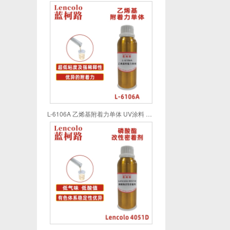
L-6106A 乙烯基附着力单体 UV涂料 UV喷墨 UV油墨 UV胶粘剂