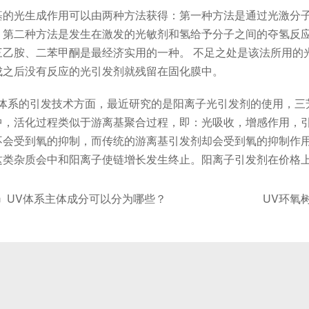
光生成作用可以由两种方法获得：第一种方法是通过光激分子
。第二种方法是发生在激发的光敏剂和氢给予分子之间的夺氢反
三乙胺、二苯甲酮是最经济实用的一种。 不足之处是该法所用的
成之后没有反应的光引发剂就残留在固化膜中。
系的引发技术方面，最近研究的是阳离子光引发剂的使用，三
中，活化过程类似于游离基聚合过程，即：光吸收，增感作用，
不会受到氧的抑制，而传统的游离基引发剂却会受到氧的抑制作
这类杂质会中和阳离子使链增长发生终止。阳离子引发剂在价格
UV体系主体成分可以分为哪些？
UV环氧