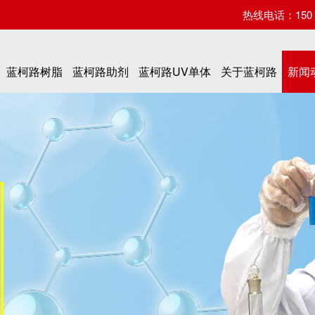
热线电话：150 07
蓝柯路树脂
蓝柯路助剂
蓝柯路UV单体
关于蓝柯路
新闻