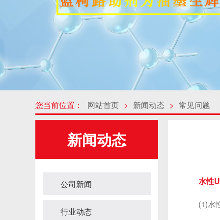
您当前位置：
网站首页
>
新闻动态
>
常见问题
新闻动态
水性U
公司新闻
(1)水性
行业动态