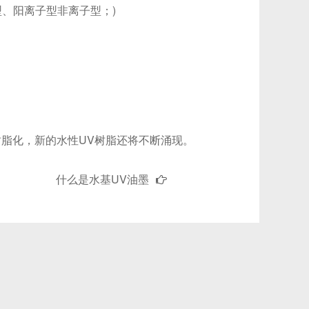
、阳离子型非离子型；)
脂化，新的水性UV树脂还将不断涌现。
什么是水基UV油墨