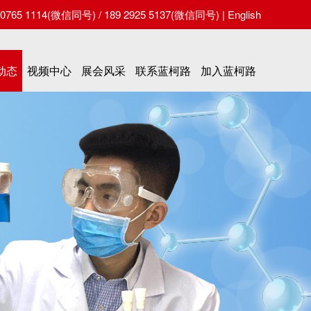
65 1114(微信同号) / 189 2925 5137(微信同号) |
English
动态
视频中心
展会风采
联系蓝柯路
加入蓝柯路