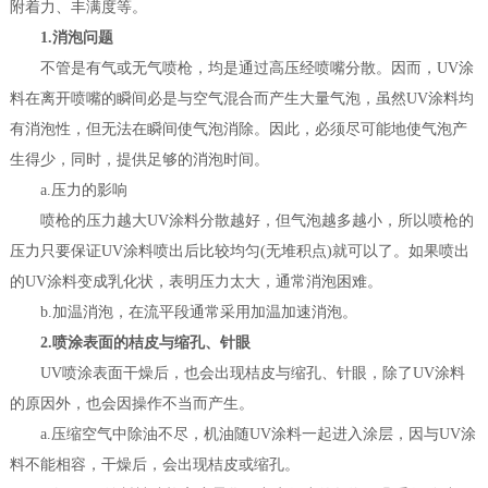
附着力、丰满度等。
1.消泡问题
不管是有气或无气喷枪，均是通过高压经喷嘴分散。因而，UV涂
料在离开喷嘴的瞬间必是与空气混合而产生大量气泡，虽然UV涂料均
有消泡性，但无法在瞬间使气泡消除。因此，必须尽可能地使气泡产
生得少，同时，提供足够的消泡时间。
a.压力的影响
喷枪的压力越大UV涂料分散越好，但气泡越多越小，所以喷枪的
压力只要保证UV涂料喷出后比较均匀(无堆积点)就可以了。如果喷出
的UV涂料变成乳化状，表明压力太大，通常消泡困难。
b.加温消泡，在流平段通常采用加温加速消泡。
2.喷涂表面的桔皮与缩孔、针眼
UV喷涂表面干燥后，也会出现桔皮与缩孔、针眼，除了UV涂料
的原因外，也会因操作不当而产生。
a.压缩空气中除油不尽，机油随UV涂料一起进入涂层，因与UV涂
料不能相容，干燥后，会出现桔皮或缩孔。