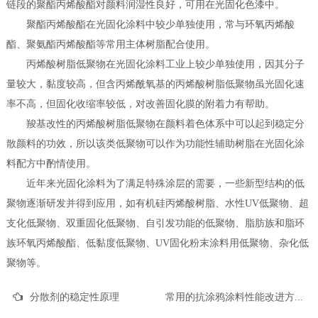
链段的聚酯丙烯酸酯对颜料润湿性良好，可用在光固化色漆中。
聚酯丙烯酸酯在光固化涂料中较少单独使用，常与环氧丙烯酸
酯、聚氨酯丙烯酸酯等常用主体树脂配合使用。
丙烯酸树脂低聚物在光固化涂料工业上较少单独使用，因其分子
量较大，黏度较高，但含丙烯酰氧基的丙烯酸树脂低聚物虽光固化速
率不高，但固化收缩率较低，对改善固化膜的附着力有帮助。
羧基改性的丙烯酸树脂低聚物在颜料着色体系中可以起到稳定分
散颜料的功效，所以该类低聚物可以作为功能性辅助树脂在光固化涂
料配方中酌情使用。
近年来光固化涂料为了满足特殊涂层的需要，一些新型结构的低
聚物逐渐研发并得到应用，如有机硅丙烯酸树脂、水性UV低聚物、超
支化低聚物、双重固化低聚物、自引发功能的低聚物、脂肪族和脂环
族环氧丙烯酸酯、低黏度低聚物、UV固化粉末涂料用低聚物、杂化低
聚物等。
分散剂的稳定性原理
常用的抗涂鸦涂料性能改进方法（一）