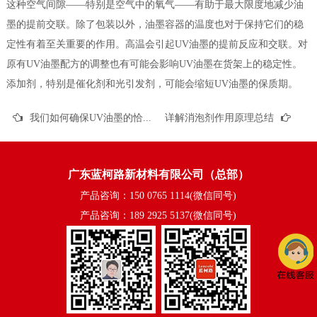
这种空气间隙——特别是空气中的氧气——有助于最大限度地减少油
墨的提前交联。除了包装以外，油墨容器的温度也对于保持它们的稳
定性有着至关重要的作用。高温会引起UV油墨的提前反应和交联。对
原有UV油墨配方的调整也有可能会影响UV油墨在货架上的稳定性。
添加剂，特别是催化剂和光引发剂，可能会缩短UV油墨的保质期。
我们如何确保UV油墨的恰当固化？
详解消泡剂作用原理总结
广东蓝柯路新材料有限公司（总部）
产品咨询：150 0765 1114(微信同号)
产品咨询：189 2925 5137(微信同号)