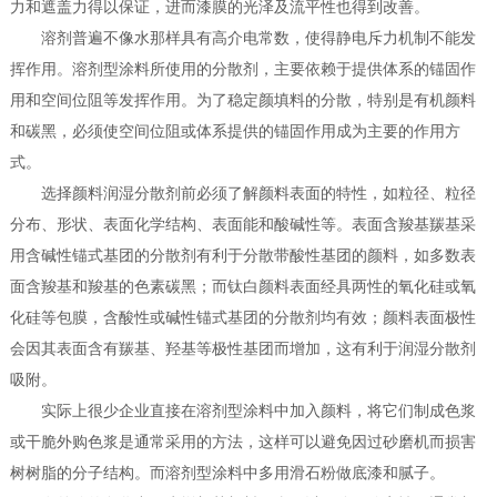
力和遮盖力得以保证，进而漆膜的光泽及流平性也得到改善。
溶剂普遍不像水那样具有高介电常数，使得静电斥力机制不能发
挥作用。溶剂型涂料所使用的分散剂，主要依赖于提供体系的锚固作
用和空间位阻等发挥作用。为了稳定颜填料的分散，特别是有机颜料
和碳黑，必须使空间位阻或体系提供的锚固作用成为主要的作用方
式。
选择颜料润湿分散剂前必须了解颜料表面的特性，如粒径、粒径
分布、形状、表面化学结构、表面能和酸碱性等。表面含羧基羰基采
用含碱性锚式基团的分散剂有利于分散带酸性基团的颜料，如多数表
面含羧基和羧基的色素碳黑；而钛白颜料表面经具两性的氧化硅或氧
化硅等包膜，含酸性或碱性锚式基团的分散剂均有效；颜料表面极性
会因其表面含有羰基、羟基等极性基团而增加，这有利于润湿分散剂
吸附。
实际上很少企业直接在溶剂型涂料中加入颜料，将它们制成色浆
或干脆外购色浆是通常采用的方法，这样可以避免因过砂磨机而损害
树树脂的分子结构。而溶剂型涂料中多用滑石粉做底漆和腻子。