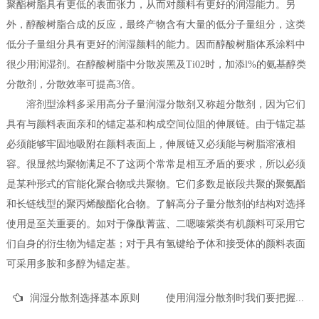
聚酯树脂具有更低的表面张力，从而对颜料有更好的润湿能力。另
外，醇酸树脂合成的反应，最终产物含有大量的低分子量组分，这类
低分子量组分具有更好的润湿颜料的能力。因而醇酸树脂体系涂料中
很少用润湿剂。在醇酸树脂中分散炭黑及Ti02时，加添l%的氨基醇类
分散剂，分散效率可提高3倍。
溶剂型涂料多采用高分子量润湿分散剂又称超分散剂，因为它们
具有与颜料表面亲和的锚定基和构成空间位阻的伸展链。由于锚定基
必须能够牢固地吸附在颜料表面上，伸展链又必须能与树脂溶液相
容。很显然均聚物满足不了这两个常常是相互矛盾的要求，所以必须
是某种形式的官能化聚合物或共聚物。它们多数是嵌段共聚的聚氨酯
和长链线型的聚丙烯酸酯化合物。了解高分子量分散剂的结构对选择
使用是至关重要的。如对于像酞菁蓝、二嗯嗪紫类有机颜料可采用它
们自身的衍生物为锚定基；对于具有氢键给予体和接受体的颜料表面
可采用多胺和多醇为锚定基。
润湿分散剂选择基本原则
使用润湿分散剂时我们要把握以下三点