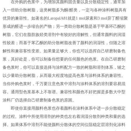
在外购的色浆中，为增加其颜料固含量以及分散稳定性，通常加
入一些助分散树脂，这类树脂多为酮/醛类，一定与各种涂料树脂具有
优异的兼容性。如著名的LaropalA81就是1 mol尿素和3 mol异丁醛缩聚
形成的醛进一步缩合的产物；另一类助分散树脂是基于甲基环己酮的
树脂，它们在脂肪族烃类溶剂中有较好的溶解性，但通常颜料的润湿
性较差；而基于苯乙酮的助分散树脂改善了颜料的润湿性，但随之溶
解性和兼容客性变差。如果量足够大，你也可以选挥自己研磨制备色
浆，其好处是，你可以制备你想要的任何颜色的色浆。在自己研磨制
备色浆时，你可以直接选择与涂料配方一致的树脂和溶剂体系，辅之
以少量助分散树脂，从而最大程度地提高色浆与涂料体系的兼容性。
当你外购色浆时，千万要注意色浆中溶剂与涂料体系的溶剂要容易混
容。通用型色浆基本上不靠谱。兼容性和颜色不好把握是多数大中型
涂料厂仍选择自己研磨制备色浆的原困。
即使你直接用颜料色浆也存着颜料在涂料体系中进一步分散稳定
的过程。涂料中所使用溶剂的种类也左右着润湿分散剂种类和量的选
择。如果体系中溶剂不能使颜料分散体的空间位阻稳定层溶剂化涂料