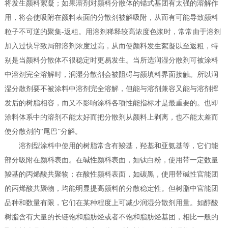
将发生颜料絮凝；如果溶剂对颜料分散体的锚式基团有太强的溶解作
用，将会使吸附在颜料表面的分散剂被解吸附，从而有可能导致颜料
粒子不可逆的聚集-返粗。用溶剂稀释较高浓度色浆时，常常由于溶剂
加入过快导致局部溶剂浓度过高，从而使颜料发生絮凝以至返粗，特
别是当颜料分散体不很稳定时更易发生。当所选润湿分散剂可被涂料
中溶剂完全溶解时，润湿分散剂会被阻碍与颜填料界面接触。所以润
湿分散剂要不被涂料中溶剂完全溶解，但能与溶剂兼容又能与溶剂挥
发后的树脂相容，而又不影响涂料各项性能指标才是最重要的。也即
涂料体系中的溶剂不能太好而把分散剂从颜料上剥离，也不能太差而
使分散剂的“尾巴”分解。
溶剂型涂料中使用的树脂常含有羧基，羟基和亚氨基等，它们能
部分吸附在颜料表面。在碱性颜料表面，如钛白粉，使用带一定数量
羧基的丙烯酸共聚物；在酸性颜料表面，如碳黑，使用带碱性官能团
的丙烯酸共聚物，均能明显提高颜料的分散稳定性。但树脂中官能团
品种和数量有限，它们在某种程度上可减少润湿分散剂用量。如醇酸
树脂含有大量的长链饱和脂肪烃或者不饱和脂肪烃基团，相比一般的