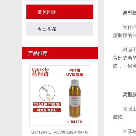
常见问题
离型
为什么有
今日头条
熔胶膜的
淋膜工艺
产品推荐
背部的离
膜，一层离
离型
吹膜工艺
胶膜。
带基材热
L-8412A PET用UV聚氨酯 油墨树脂