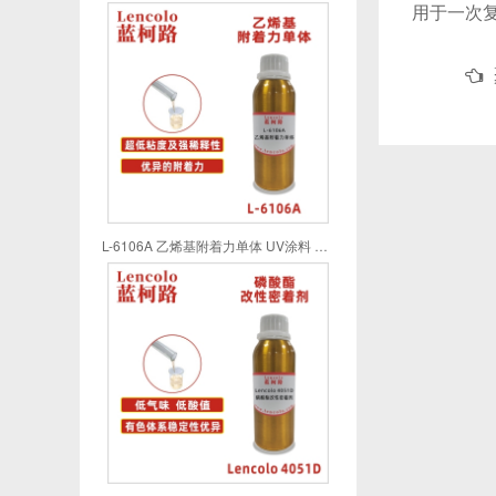
用于一次
L-6106A 乙烯基附着力单体 UV涂料 UV喷墨 UV油墨 UV胶粘剂