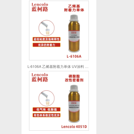
L-6106A 乙烯基附着力单体 UV涂料 UV喷墨 UV油墨 UV胶粘剂