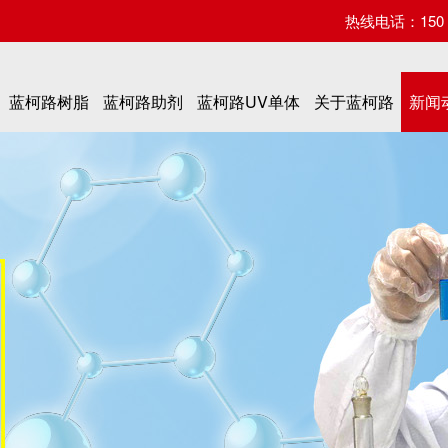
热线电话：150 07
蓝柯路树脂
蓝柯路助剂
蓝柯路UV单体
关于蓝柯路
新闻