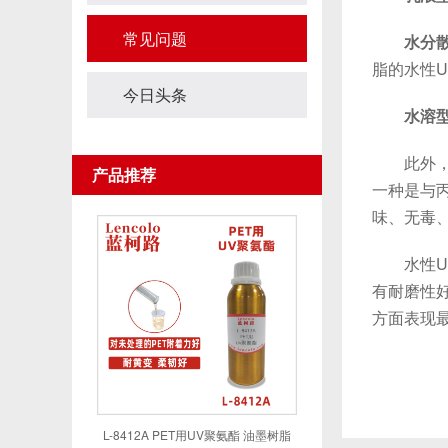
常见问题
水分
脂的水性U
今日头条
水溶
此外，水
产品推荐
一种是与
味、无毒
水性UV固
有耐磨性
方面表现
L-8412A PET用UV聚氨酯 油墨树脂