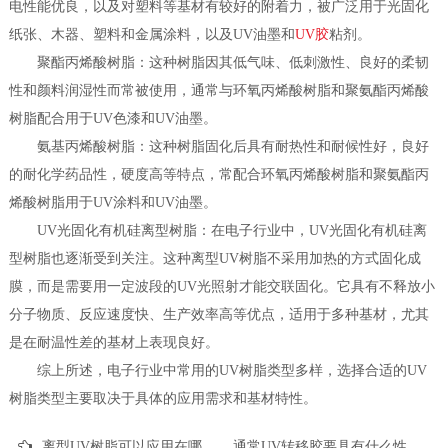
电性能优良，以及对塑料等基材有较好的附着力，被广泛用于光固化
纸张、木器、塑料和金属涂料，以及UV油墨和
UV胶
粘剂。
聚酯丙烯酸树脂：这种树脂因其低气味、低刺激性、良好的柔韧
性和颜料润湿性而常被使用，通常与环氧丙烯酸树脂和聚氨酯丙烯酸
树脂配合用于UV色漆和UV油墨。
氨基丙烯酸树脂：这种树脂固化后具有耐热性和耐候性好，良好
的耐化学药品性，硬度高等特点，常配合环氧丙烯酸树脂和聚氨酯丙
烯酸树脂用于UV涂料和UV油墨。
UV光固化有机硅离型树脂：在电子行业中，UV光固化有机硅离
型树脂也逐渐受到关注。这种离型UV树脂不采用加热的方式固化成
膜，而是需要用一定波段的UV光照射才能交联固化。它具有不释放小
分子物质、反应速度快、生产效率高等优点，适用于多种基材，尤其
是在耐温性差的基材上表现良好。
综上所述，电子行业中常用的UV树脂类型多样，选择合适的UV
树脂类型主要取决于具体的应用需求和基材特性。
离型UV树脂可以应用在哪些方面？
通常UV转移胶要具有什么性能?