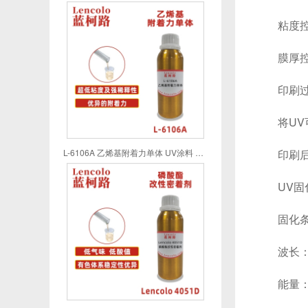
粘度控制：
膜厚控制
印刷过
将UV可
L-6106A 乙烯基附着力单体 UV涂料 UV喷墨 UV油墨 UV胶粘剂
印刷后静
UV固
固化条
波长：25
能量：150