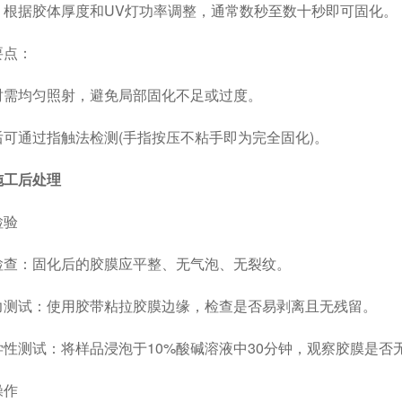
据胶体厚度和UV灯功率调整，通常数秒至数十秒即可固化。
点：
均匀照射，避免局部固化不足或过度。
通过指触法检测(手指按压不粘手即为完全固化)。
施工后处理
验
：固化后的胶膜应平整、无气泡、无裂纹。
试：使用胶带粘拉胶膜边缘，检查是否易剥离且无残留。
测试：将样品浸泡于10%酸碱溶液中30分钟，观察胶膜是否
作