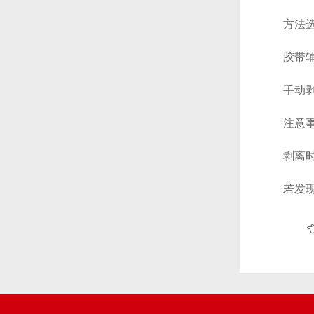
方法选
胶带辅助
手动剥离
注意事
剥离时应
若发现剥