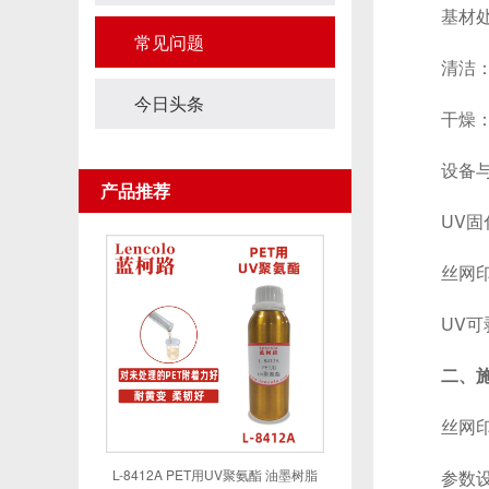
基材处
常见问题
清洁：使
今日头条
干燥：基
设备与
产品推荐
UV固化灯
丝网印刷设
UV可剥
二、
丝网印
L-8412A PET用UV聚氨酯 油墨树脂
参数设