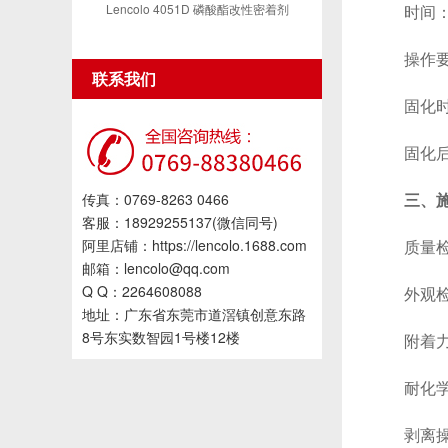
Lencolo 4051D 磷酸酯改性密着剂
时间：根
操作要
联系我们
固化时需
固化后可
三、
传真：0769-8263 0466
客服：18929255137(微信同号)
阿里店铺：https://lencolo.1688.com
质量检
邮箱：lencolo@qq.com
Q Q：2264608088
外观检查
地址：广东省东莞市道滘镇创意东路
8号东实数智园1号楼12楼
附着力测
耐化学性
剥离操