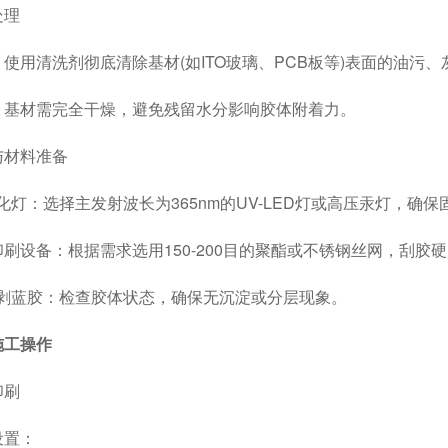
理
用清洗剂彻底清除基材(如ITO玻璃、PCB板等)表面的油污
材需完全干燥，避免残留水分影响胶体附着力。
材料准备
：选择主发射波长为365nm的UV-LED灯或高压汞灯，确保固化能量
备：根据需求选用150-200目的聚酯或不锈钢丝网，刮胶硬度75
蓝胶：检查胶体状态，确保无沉淀或分层现象。
施工操作
刷
置：