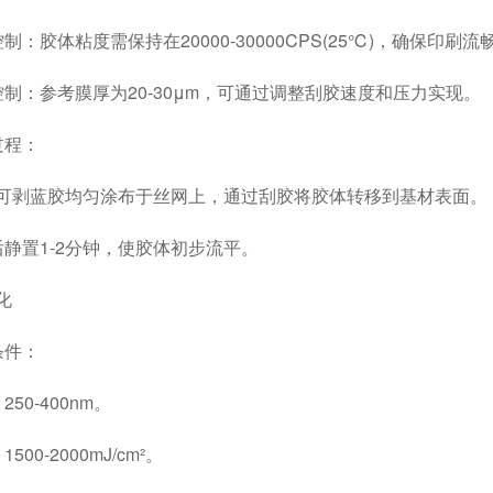
胶体粘度需保持在20000-30000CPS(25℃)，确保印刷流
：参考膜厚为20-30μm，可通过调整刮胶速度和压力实现。
程：
剥蓝胶均匀涂布于丝网上，通过刮胶将胶体转移到基材表面。
置1-2分钟，使胶体初步流平。
化
件：
0-400nm。
0-2000mJ/cm²。