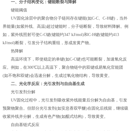
一、分子结构变化：键能断裂与降解
键能阈值
UV固化涂层中的聚合物分子链间存在键能(如C-C、C-H键)，当外
界能量(如紫外线、高温)超过键能时，分子链断裂，导致材料降解。例
如，紫外线照射可使C-C键(键能约347 kJ/mol)和C-H键(键能约413
kJ/mol)断裂，引发分子结构重组，形成发黄产物。
热降解
高温环境下，即使稳定的单键(如C-C键)也可能断裂，加速氧化反
应。例如，在300℃以上高温下，聚合物链中的双键或易氧化官能团
(如不饱和双键)会迅速分解，生成过氧化物结构，导致黄变。
二、光化学反应：光引发剂与自由基生成
光引发剂分解
UV固化过程中，光引发剂吸收紫外线能量后分解为自由基，引发
预聚物聚合。但部分光引发剂(如安息香双甲醚)在固化后残留，继续吸
收紫外线并分解，生成有色产物(如醌式结构)，导致黄变。
自由基链式反应