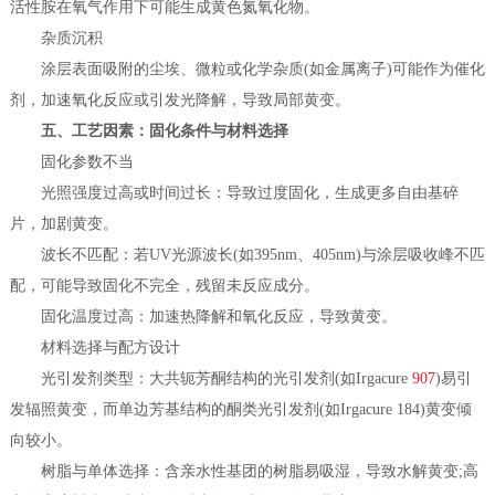
活性胺在氧气作用下可能生成黄色氮氧化物。
杂质沉积
涂层表面吸附的尘埃、微粒或化学杂质(如金属离子)可能作为催化
剂，加速氧化反应或引发光降解，导致局部黄变。
五、工艺因素：固化条件与材料选择
固化参数不当
光照强度过高或时间过长：导致过度固化，生成更多自由基碎
片，加剧黄变。
波长不匹配：若UV光源波长(如395nm、405nm)与涂层吸收峰不匹
配，可能导致固化不完全，残留未反应成分。
固化温度过高：加速热降解和氧化反应，导致黄变。
材料选择与配方设计
光引发剂类型：大共轭芳酮结构的光引发剂(如Irgacure
907
)易引
发辐照黄变，而单边芳基结构的酮类光引发剂(如Irgacure 184)黄变倾
向较小。
树脂与单体选择：含亲水性基团的树脂易吸湿，导致水解黄变;高