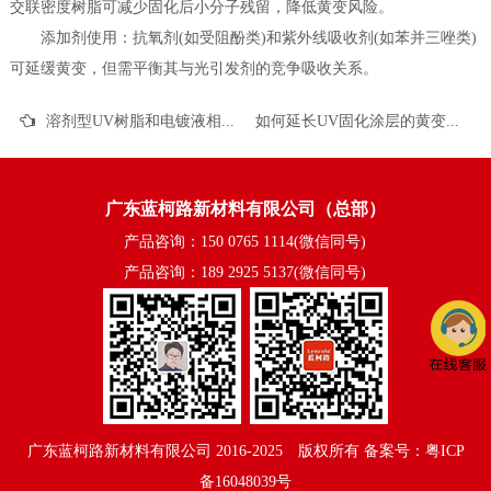
交联密度树脂可减少固化后小分子残留，降低黄变风险。
添加剂使用：抗氧剂(如受阻酚类)和紫外线吸收剂(如苯并三唑类)
可延缓黄变，但需平衡其与光引发剂的竞争吸收关系。
溶剂型UV树脂和电镀液相比有什么优缺点
如何延长UV固化涂层的黄变时间
广东蓝柯路新材料有限公司（总部）
产品咨询：150 0765 1114(微信同号)
产品咨询：189 2925 5137(微信同号)
广东蓝柯路新材料有限公司
2016-2025©版权所有
备案号：粤ICP
备16048039号