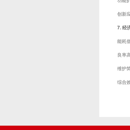
功能扩展
创新应用
7. 
能耗低：
良率高：
维护简单
综合效益