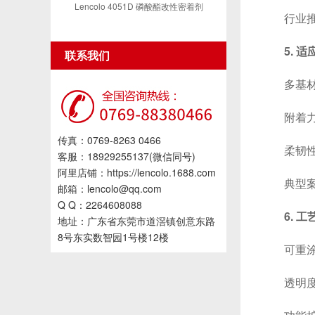
Lencolo 4051D 磷酸酯改性密着剂
行业推动
5. 
联系我们
多基材适
附着力优
传真：0769-8263 0466
柔韧性可
客服：18929255137(微信同号)
阿里店铺：https://lencolo.1688.com
典型案例：
邮箱：lencolo@qq.com
Q Q：2264608088
6. 
地址：广东省东莞市道滘镇创意东路
8号东实数智园1号楼12楼
可重涂性
透明度可