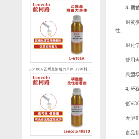
3. 
耐黄变性
性。
耐化学腐
使用寿命
L-6106A 乙烯基附着力单体 UV涂料 UV喷墨 UV油墨 UV胶粘剂
典型场景
4. 
低VOC
无溶剂配
食品接触