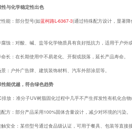
耐候性与化学稳定性出色
能：部分型号(如
蓝柯路L-6367-3
)通过特殊配方设计，显著
蚀：对酸、碱、盐等化学物质具有良好抵抗力，适用于户外或
长：在长期使用中不易老化、开裂或脱落，延长产品寿命。
：户外广告牌、建筑装饰材料、汽车外部涂层等。
环保性能优越，符合绿色趋势
排放：准分子UV树脂固化过程中几乎不产生挥发性有机化合物(
方：部分产品采用100%固体含量设计，减少对环境的污染。
安全：某些型号通过食品级认证，可用于餐具、包装等直接接