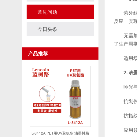
常见问题
紫外线触发
反应，实
今日头条
无需加热
了生产周
产品推荐
适用场景
2. 
哑光与肤
抗划伤性
抗指纹与
应用领域
L-8412A PET用UV聚氨酯 油墨树脂