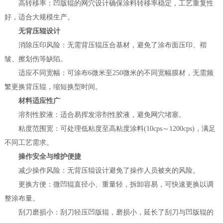
高转移率：凹版辊的网穴设计确保涂料转移率稳定，工艺重复性
好，适合大规模生产。
无背压辊设计
消除压印风险：无需背压辊压合基材，避免了涂布面压印、褶
皱、擦划伤等缺陷。
适应不同宽幅：可涂布6微米至250微米的不同宽幅膜材，无需频
繁更换背压辊，缩短换型时间。
材料适应性广
溶剂性胶液：适合易挥发溶剂性胶液，避免网穴堵塞。
粘度范围宽：可处理低粘度至高粘度涂料(10cps～1200cps)，满足
不同工艺需求。
操作安全与维护便捷
减少操作风险：无背压辊设计避免了操作人员被夹的风险。
更换方便：微凹辊直径小、重量轻，拆卸容易，可快速更换以调
整涂布量。
刮刀磨损小：刮刀轻压凹版辊，磨损小，延长了刮刀与凹版辊的