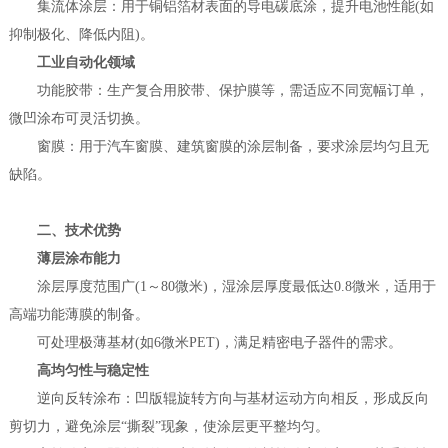
集流体涂层：用于铜铝箔材表面的导电碳底涂，提升电池性能(如
抑制极化、降低内阻)。
工业自动化领域
功能胶带：生产复合用胶带、保护膜等，需适应不同宽幅订单，
微凹涂布可灵活切换。
窗膜：用于汽车窗膜、建筑窗膜的涂层制备，要求涂层均匀且无
缺陷。
二、技术优势
薄层涂布能力
涂层厚度范围广(1～80微米)，湿涂层厚度最低达0.8微米，适用于
高端功能薄膜的制备。
可处理极薄基材(如6微米PET)，满足精密电子器件的需求。
高均匀性与稳定性
逆向反转涂布：凹版辊旋转方向与基材运动方向相反，形成反向
剪切力，避免涂层“撕裂”现象，使涂层更平整均匀。