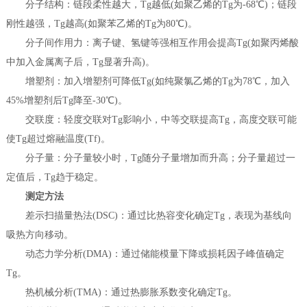
分子结构：链段柔性越大，Tg越低(如聚乙烯的Tg为-68℃)；链段
刚性越强，Tg越高(如聚苯乙烯的Tg为80℃)。
分子间作用力：离子键、氢键等强相互作用会提高Tg(如聚丙烯酸
中加入金属离子后，Tg显著升高)。
增塑剂：加入增塑剂可降低Tg(如纯聚氯乙烯的Tg为78℃，加入
45%增塑剂后Tg降至-30℃)。
交联度：轻度交联对Tg影响小，中等交联提高Tg，高度交联可能
使Tg超过熔融温度(Tf)。
分子量：分子量较小时，Tg随分子量增加而升高；分子量超过一
定值后，Tg趋于稳定。
测定方法
差示扫描量热法(DSC)：通过比热容变化确定Tg，表现为基线向
吸热方向移动。
动态力学分析(DMA)：通过储能模量下降或损耗因子峰值确定
Tg。
热机械分析(TMA)：通过热膨胀系数变化确定Tg。