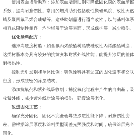
使用表面增滑助剂：添加表面增滑助剂可降低固化膜的表面摩擦
系数，提高耐擦伤性。常用的增滑助剂包括改性聚硅氧烷、改性天然
蜡及聚四氟乙烯合成蜡等。这些助剂需进行适当改性，以与基料体系
相容或限制性相容，均匀铺展于涂层表面，形成保护层，减少擦伤。
优化涂料配方：
选择高硬度树脂：如含氟丙烯酸酯树脂或硅改性丙烯酸酯树脂，
这类树脂本身具有较好的抗黄变和耐紫外线性能，能提升涂层的整体
耐擦伤性。
控制光引发剂和单体比例：确保涂料具有适宜的固化速率和交联
密度，形成致密的涂层结构。
添加抗氧剂和紫外线吸收剂：捕捉氧化过程中产生的自由基，吸
收紫外线，减少紫外线对涂层的损伤，延缓涂层老化。
改进固化工艺：
确保充分固化：固化不完全会导致涂层性能下降，耐擦伤性变
差。需根据涂层厚度和涂料类型调整光照强度和时间，确保涂层完全
固化。